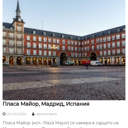
Пласа Майор, Мадрид, Испания
20.02.2020
adminrilaws
Пласа Майор (исп.: Plaza Mayor) се намира в сърцето на