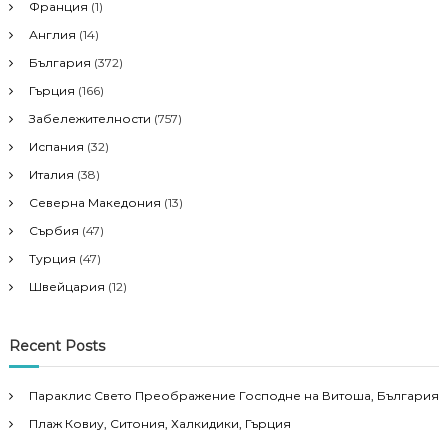
Франция
(1)
Англия
(14)
България
(372)
Гърция
(166)
Забележителности
(757)
Испания
(32)
Италия
(38)
Северна Македония
(13)
Сърбия
(47)
Турция
(47)
Швейцария
(12)
Recent Posts
Параклис Свето Преображение Господне на Витоша, България
Плаж Ковиу, Ситония, Халкидики, Гърция