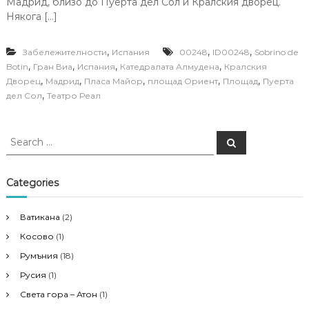
Мадрид, близо до Пуерта дел Сол и Кралския дворец.
Някога […]
,
,
,
Забележителности
Испания
00248
ID00248
Sobrino de
,
,
,
,
Botin
Гран Виа
Испания
Катедралата Алмудена
Кралския
,
,
,
,
,
Дворец
Мадрид
Пласа Майор
площад Ориент
Площад
Пуерта
,
дел Сол
Театро Реал
S
S
e
e
a
a
r
c
r
Categories
h
c
h
Ватикана
(2)
f
Косово
(1)
o
r
Румъния
(18)
:
Русия
(1)
Света гора – Атон
(1)