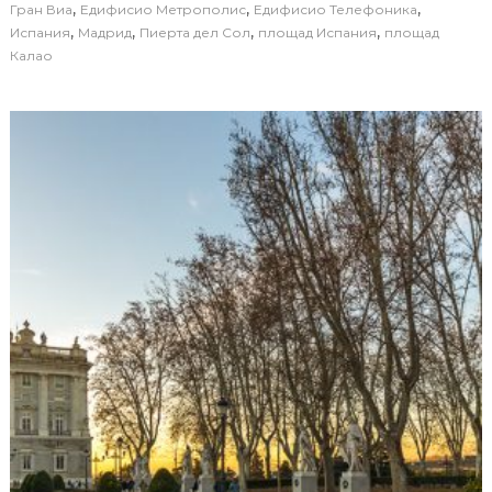
,
,
,
Гран Виа
Едифисио Метрополис
Едифисио Телефоника
,
,
,
,
Испания
Мадрид
Пиерта дел Сол
площад Испания
площад
Калао