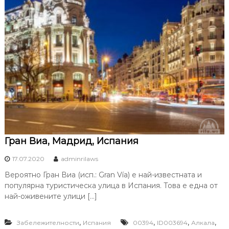
Гран Виа, Мадрид, Испания
17.07.2020
adminrilaws
Вероятно Гран Виа (исп.: Gran Vía) е най-известната и
популярна туристическа улица в Испания. Това е една от
най-оживените улици […]
,
,
,
,
Забележителности
Испания
00394
ID003694
Алкала