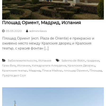
Площад Ориент, Мадрид, Испания
05.05.2020
adminrilaws
Площад Ориент (исп. Plaza de Oriente) е прекрасно и
оживено място между Кралския дворец и Кралския
театър, с красив фонтан […]
,
,
,
Забележителности
Испания
Sobrino de Botin
градини
,
,
,
,
Гран Виа
Испания
Катедралата Алмудена
Кралския Дворец
,
,
,
,
,
Кралския театър
Мадрид
Пласа Майор
площад Ориент
Площад
Пуерта дел Сол