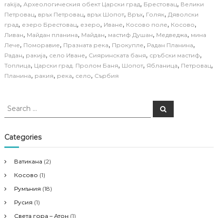
,
,
,
rakija
Археологическия обект Царски град
Брестовац
Велики
,
,
,
,
,
Петровац
връх Петровац
връх Шопот
Връх
Голяк
Дяволски
,
,
,
,
,
,
град
езеро Брестовац
езеро
Иване
Косово поле
Косово
,
,
,
,
,
Ливан
Майдан планина
Майдан
мастиф Душан
Медведжа
мина
,
,
,
,
,
Лече
Поморавие
Празната река
Прокупле
Радан Планина
,
,
,
,
,
Радан
ракија
село Иване
Сияринската баня
сръбски мастиф
,
,
,
,
,
Топлица
Царски град. Пролом Баня
Шопот
Ябланица
Петровац
,
,
,
,
Планина
ракия
река
село
Сърбия
S
S
e
e
a
a
r
c
r
Categories
h
c
h
Ватикана
(2)
f
Косово
(1)
o
r
Румъния
(18)
:
Русия
(1)
Света гора – Атон
(1)