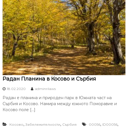
Радан Планина в Косово и Сърбия
18.02.2020
adminrilaws
Радан е планина и природен парк в Южната част на
Сърбия и Косово. Намира между южното Поморавие и
Косово поле […]
,
,
,
,
Косово
Забележителности
Сърбия
00056
ID00056