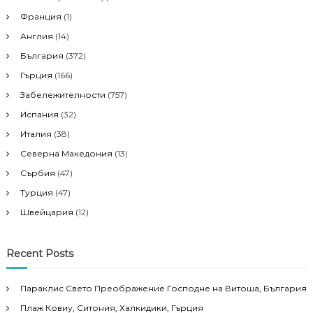
Франция
(1)
Англия
(14)
България
(372)
Гърция
(166)
Забележителности
(757)
Испания
(32)
Италия
(38)
Северна Македония
(13)
Сърбия
(47)
Турция
(47)
Швейцария
(12)
Recent Posts
Параклис Свето Преображение Господне на Витоша, България
Плаж Ковиу, Ситония, Халкидики, Гърция