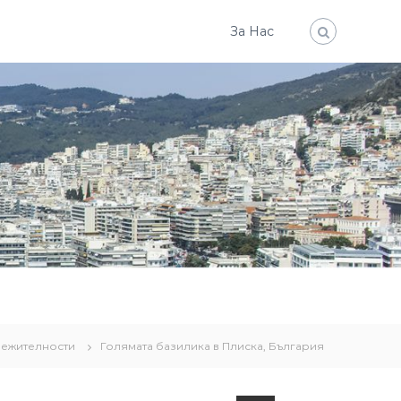
За Нас
лежителности
Голямата базилика в Плиска, България