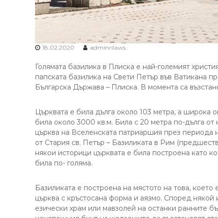
18.02.2020
adminrilaws
Голямата базилика в Плиска е най-големият христия
папската базилика на Свети Петър във Ватикана пре
Българска Държава – Плиска. В момента са възстано
Църквата е била дълга около 103 метра, а широка о
била около 3000 кв.м. Била с 20 метра по-дълга о
църква на Вселенската патриаршия през периода н
от Стария св. Петър – Базиликата в Рим (предшест
някои историци църквата е била построена като коп
била по- голяма.
Базиликата е построена на мястото на това, което
църква с кръстосана форма и аязмо. Според някой 
езически храм или мавзолей на останки ранните б