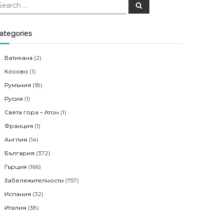
S
e
a
r
c
ategories
h
Ватикана
(2)
Косово
(1)
Румъния
(18)
Русия
(1)
Света гора – Атон
(1)
Франция
(1)
Англия
(14)
България
(372)
Гърция
(166)
Забележителности
(757)
Испания
(32)
Италия
(38)