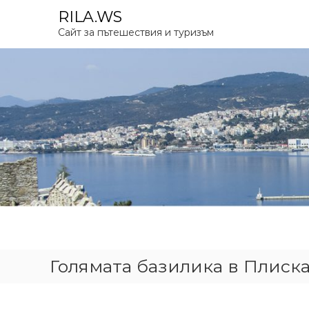
S
RILA.WS
k
Сайт за пътешествия и туризъм
i
p
t
o
c
o
n
t
e
n
t
Голямата базилика в Плиска