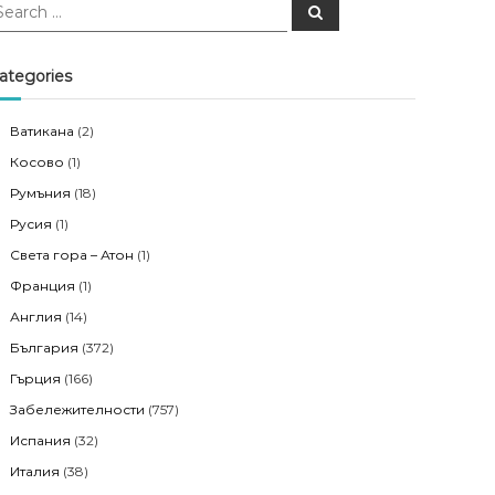
S
e
a
r
c
ategories
h
Ватикана
(2)
Косово
(1)
Румъния
(18)
Русия
(1)
Света гора – Атон
(1)
Франция
(1)
Англия
(14)
България
(372)
Гърция
(166)
Забележителности
(757)
Испания
(32)
Италия
(38)