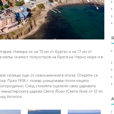
R
ария. Намира се на 75 км от Бургас и на 17 км от
а малък скалист полуостров на брега на Черно море и в
али селища още от новокаменната епоха. Открити са
поха. През 1918 г. пожар унищожава почти изцяло
 Богородично. След стихията оцелели само църквата
 манастирската църква Свети Йоан (Свети Яни) от 12-ти
рад Ахтопол.
A