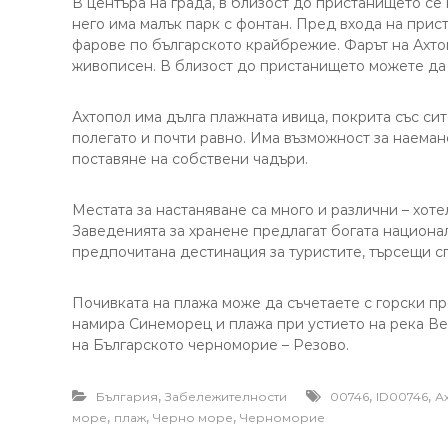
В центъра на града, в близост до пристанището с
него има малък парк с фонтан. Пред входа на при
фарове по българското крайбрежие. Фарът на Ахто
живописен. В близост до пристанището можете да 
Ахтопол има дълга плажната ивица, покрита със си
полегато и почти равно. Има възможност за наеман
поставяне на собствени чадъри.
Местата за настаняване са много и различни – хотел
Заведенията за хранене предлагат богата национал
предпочитана дестинация за туристите, търсещи с
Почивката на плажа може да съчетаете с горски пр
намира Синеморец и плажа при устието на река Ве
на Българското черноморие – Резово.
,
,
,
България
Забележителности
00746
ID00746
А
,
,
,
море
плаж
Черно море
Черноморие