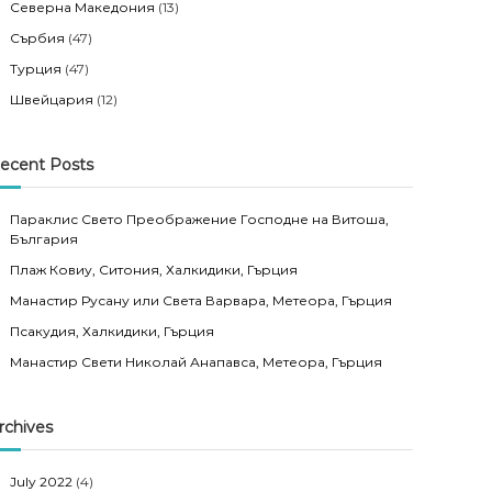
Северна Македония
(13)
Сърбия
(47)
Турция
(47)
Швейцария
(12)
ecent Posts
Параклис Свето Преображение Господне на Витоша,
България
Плаж Ковиу, Ситония, Халкидики, Гърция
Манастир Русану или Света Варвара, Метеора, Гърция
Псакудия, Халкидики, Гърция
Манастир Свети Николай Анапавса, Метеора, Гърция
rchives
July 2022
(4)