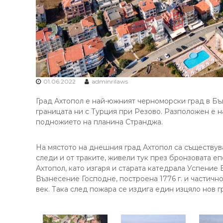
01.06.2022
adminrilaws
Град Ахтопол е най-южният черноморски град в Бълг
границата ни с Турция при Резово. Разположен е н
подножието на планина Странджа.
На мястото на днешния град Ахтопол са съществув
следи и от траките, живели тук през бронзовата е
Ахтопол, като изгаря и старата катедрала Успение
Възнесение Господне, построена 1776 г. и частично
век. Така след пожара се издига един изцяло нов г