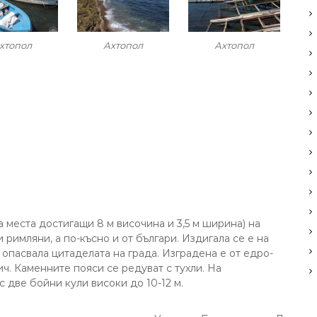
хтопол
Ахтопол
Ахтопол
а места достигащи 8 м височина и 3,5 м ширина) на
 римляни, а по-късно и от българи. Издигала се е на
 опасвала цитаделата на града. Изградена е от едро-
ч. Каменните пояси се редуват с тухли. На
с две бойни кули високи до 10-12 м.