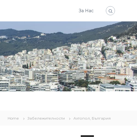
За Нас
Home
Забележителности
Ахтопол, България