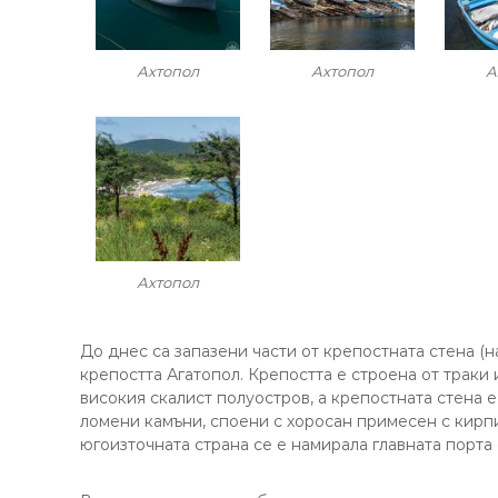
Ахтопол
Ахтопол
А
Ахтопол
До днес са запазени части от крепостната стена (н
крепостта Агатопол. Крепостта е строена от траки и
високия скалист полуостров, а крепостната стена е
ломени камъни, споени с хоросан примесен с кирпи
югоизточната страна се е намирала главната порта 