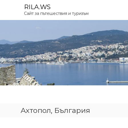
S
RILA.WS
k
Сайт за пътешествия и туризъм
i
p
t
o
c
o
n
t
e
n
t
Ахтопол, България