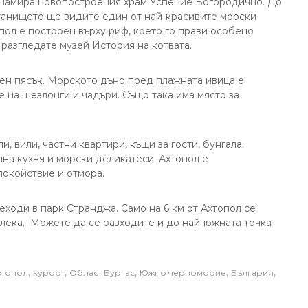
е намира новопостроения храм Успение Богородично. До
станището ще видите един от най-красивите морски
пол е построен върху риф, което го прави особено
разгледате музей История на котвата.
тен пясък. Морското дъно пред плажната ивица е
е на шезлонги и чадъри. Също така има място за
и, вили, частни квартири, къщи за гости, бунгала.
на кухня и морски деликатеси. Ахтопол е
покойствие и отмора.
еходи в парк Странджа. Само на 6 км от Ахтопол се
лека. Можете да се разходите и до най-южната точка
,
,
,
,
,
хтопол
курорт
Област Бургас
Южно черноморие
България