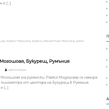
 е […]
П
,
,
,
,
ище
езеро Черника
езеро
Манастир Черника
река
Могошоая, Букурещ, Румъния
2
adminrilaws
огошоая (на румънски: Palatul Mogoșoaia) се намира
15 километра от центъра на Букурещ в Румъния.
е […]
А