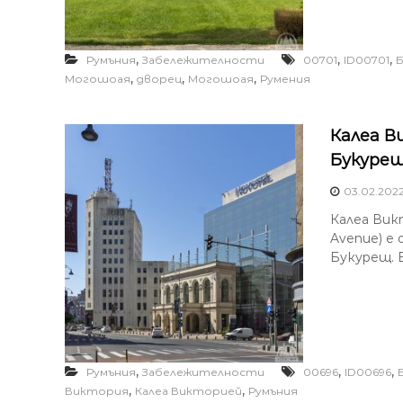
,
,
,
Румъния
Забележителности
00701
ID00701
Б
,
,
,
Могошоая
дворец
Могошоая
Румения
Калеа В
Букурещ
03.02.202
Калеа Викто
Avenue) е
Букурещ. 
,
,
,
Румъния
Забележителности
00696
ID00696
,
,
Виктория
Калеа Викторией
Румъния