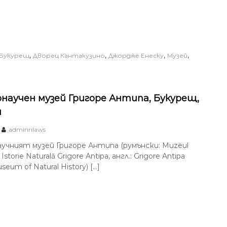
,
,
,
,
Букурещ
Дворец Кантакузино
Джордже Енеску
Музей
научен музей Григоре Антипа, Букурещ,
я
adminrilaws
учният музей Григоре Антипа (румънски: Muzeul
Istorie Naturală Grigore Antipa, англ.: Grigore Antipa
seum of Natural History) […]