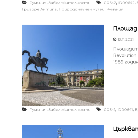
,
,
,
Румъния
Забележителности
00642
ID00642
,
,
Григоре Антипа
Природонаучен музей
Румъния
Площад 
13.11.2021
Площадът н
Revolution
1989 годин
,
,
,
Румъния
Забележителности
00641
ID00641
Б
Църкват