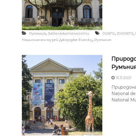
,
,
,
Румъния
Забележителности
00670
ID00670
,
Национален музей Джордже Енеску
Румъния
Природо
Румъни
15.11.2021
Природона
Național de 
National Mu