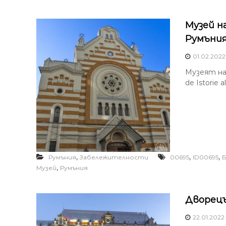
Музей н
Румъни
01.02.2022
Музеят на
de Istorie 
,
,
,
Румъния
Забележителности
00695
ID00695
,
Музей
Румъния
Дворецъ
22.01.2022