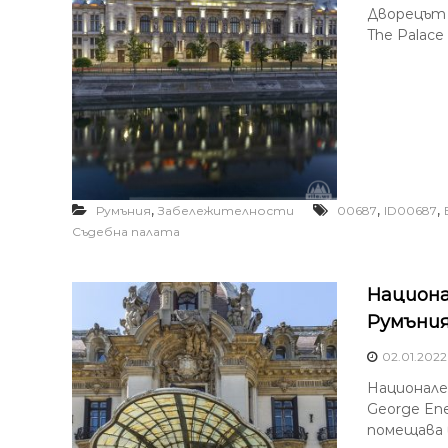
Дворецът н
The Palace 
,
,
,
Румъния
Забележителности
00687
ID00687
Съдебна палата
Национа
Румъни
02.01.2022
Национален
George Ene
помещава 