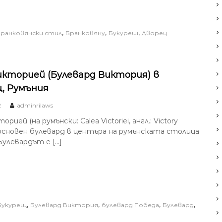
,
,
,
ранковянски стил
Бранковяну
Букурещ
Дворец
икторией (Булевард Виктория) в
, Румъния
2
adminrilaws
рией (на румънски: Calea Victoriei, англ.: Victory
 основен булевард в центъра на румънската столица
Булевардът е […]
,
,
,
,
Букурещ
Булевард Виктория
булевард Победа
Булевард