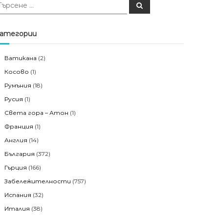
Т
ъ
р
с
е
атегории
н
е
Ватикана
(2)
Косово
(1)
Румъния
(18)
Русия
(1)
Света гора – Атон
(1)
Франция
(1)
Англия
(14)
България
(372)
Гърция
(166)
Забележителности
(757)
Испания
(32)
Италия
(38)