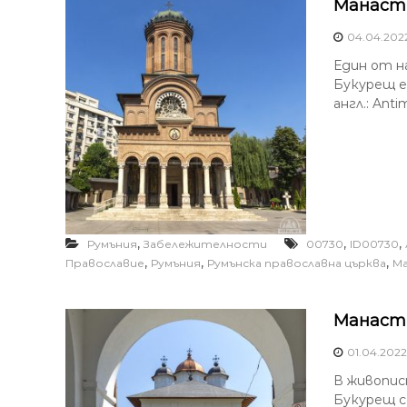
Манасти
04.04.202
Един от н
Букурещ е
англ.: Anti
,
,
,
Румъния
Забележителности
00730
ID00730
,
,
,
Православие
Румъния
Румънска православна църква
М
Манасти
01.04.2022
В живопис
Букурещ с