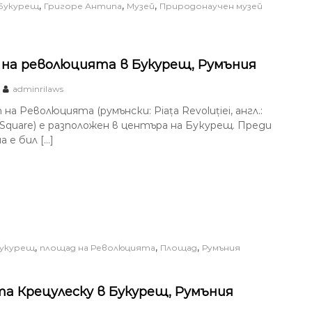
,
,
,
Букурещ
Григоре Антипа
Музей
Природонаучен музей
на революцията в Букурещ, Румъния
adminrilaws
а Революцията (румънски: Piața Revoluției, англ.:
 Square) е разположен в центъра на Букурещ. Преди
а е бил […]
,
,
,
укурещ
площад на Революцията
Площад
Румъния
а Крецулеску в Букурещ, Румъния