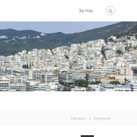
За Нас
Начало
Румъния