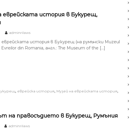
а еврейската история в Букурещ,
я
adminrilaws
 еврейската история в Букурещ (на румънски Muzeul
al Evreilor din Romania, англ.: The Museum of the […]
,
,
,
Букурещ
еврейска история
Музей на еврейската история
т на правосъдието в Букурещ, Румъния
adminrilaws