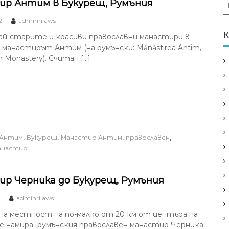
Т
р Антим в Букурещ, Румъния
ъ
2
adminrilaws
р
с
К
ай-старите и красиви православни манастири в
е
 манастирът Антим (на румънски: Mănăstirea Antim,
н
m Monastery). Считан […]
е
з
а
:
,
,
,
,
Антим
Букурещ
Манастир Антим
православен
анастир
р Черника до Букурещ, Румъния
adminrilaws
на местност на по-малко от 20 км от центъра на
е намира румънския православен манастир Черника.