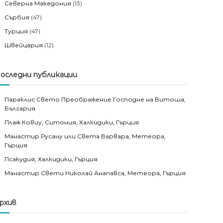
Северна Македония
(13)
Сърбия
(47)
Турция
(47)
Швейцария
(12)
оследни публикации
Параклис Свето Преображение Господне на Витоша,
България
Плаж Ковиу, Ситония, Халкидики, Гърция
Манастир Русану или Света Варвара, Метеора,
Гърция
Псакудия, Халкидики, Гърция
Манастир Свети Николай Анапавса, Метеора, Гърция
рхив