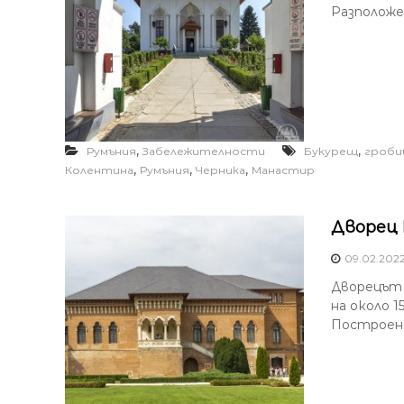
Разположен
,
,
Румъния
Забележителности
Букурещ
гроб
,
,
,
Колентина
Румъния
Черника
Манастир
Дворец 
09.02.202
Дворецът М
на около 
Построен 