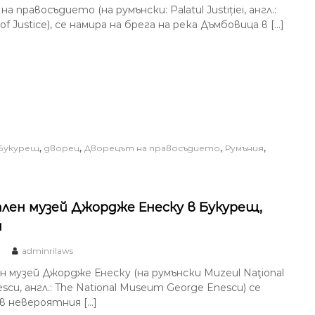
а правосъдието (на румънски: Palatul Justiției, англ.:
of Justice), се намира на брега на река Дъмбовица в […]
,
,
,
,
Букурещ
дворец
Дворецът на правосъдието
Румъния
лен музей Джордже Енеску в Букурещ,
я
adminrilaws
 музей Джордже Енеску (на румънски Muzeul Naţional
scu, англ.: The National Museum George Enescu) се
в невероятния […]