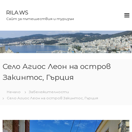
К
ъ
RILA.WS
м
Сайт за пътешествия и туризъм
с
ъ
д
ъ
р
ж
а
н
Село Агиос Леон на остров
и
Закинтос, Гърция
е
т
о
Начало
Забележителности
Село Агиос Леон на остров Закинтос, Гърция