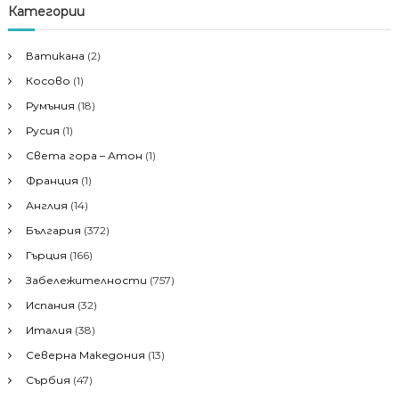
е
с
г
Категории
н
е
е
н
а
Ватикана
(2)
е
Косово
(1)
з
ц
а
Румъния
(18)
:
и
Русия
(1)
Света гора – Атон
(1)
я
Франция
(1)
Англия
(14)
България
(372)
Гърция
(166)
Забележителности
(757)
Испания
(32)
Италия
(38)
Северна Македония
(13)
Сърбия
(47)