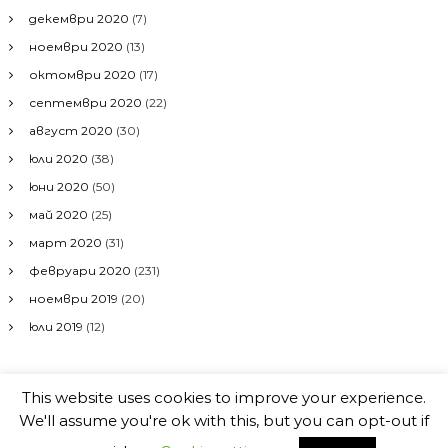
декември 2020
(7)
ноември 2020
(13)
октомври 2020
(17)
септември 2020
(22)
август 2020
(30)
юли 2020
(38)
юни 2020
(50)
май 2020
(25)
март 2020
(31)
февруари 2020
(231)
ноември 2019
(20)
юли 2019
(12)
This website uses cookies to improve your experience.
Авторско право © 2026
RILA.WS
All rights reserved. Theme:
Flash
We'll assume you're ok with this, but you can opt-out if
by ThemeGrill. Powered by
WordPress