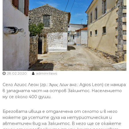
28.02.2020
adminrilaws
Село Агиос Леон (гр.: Άγιος Λέων анг.: Agios Leon) се намира
в западната част на остров Закинтос. Населението
му се около 400 души.
Бреговата ивица е отдалечена от селото и в него
можете да усетите духа на нетуристическия и
автентичен вид на Закинтос. В него ще се окажете