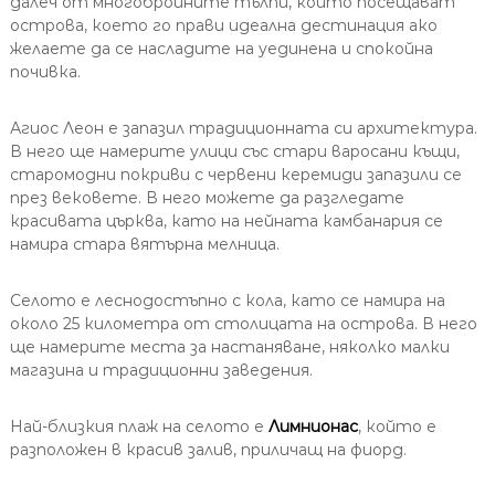
далеч от многобройните тълпи, които посещават
острова, което го прави идеална дестинация ако
желаете да се насладите на уединена и спокойна
почивка.
Агиос Леон е запазил традиционната си архитектура.
В него ще намерите улици със стари варосани къщи,
старомодни покриви с червени керемиди запазили се
през вековете. В него можете да разгледате
красивата църква, като на нейната камбанария се
намира стара вятърна мелница.
Селото е леснодостъпно с кола, като се намира на
около 25 километра от столицата на острова. В него
ще намерите места за настаняване, няколко малки
магазина и традиционни заведения.
Най-близкия плаж на селото е
Лимнионас
, който е
разположен в красив залив, приличащ на фиорд.