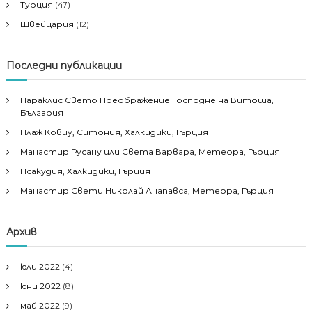
Турция
(47)
Швейцария
(12)
Последни публикации
Параклис Свето Преображение Господне на Витоша,
България
Плаж Ковиу, Ситония, Халкидики, Гърция
Манастир Русану или Света Варвара, Метеора, Гърция
Псакудия, Халкидики, Гърция
Манастир Свети Николай Анапавса, Метеора, Гърция
Архив
юли 2022
(4)
юни 2022
(8)
май 2022
(9)