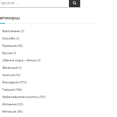
Т
ъ
р
с
е
атегории
н
е
Ватикана
(2)
Косово
(1)
Румъния
(18)
Русия
(1)
Света гора – Атон
(1)
Франция
(1)
Англия
(14)
България
(372)
Гърция
(166)
Забележителности
(757)
Испания
(32)
Италия
(38)