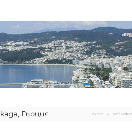
када, Гърция
Начало
Забележи