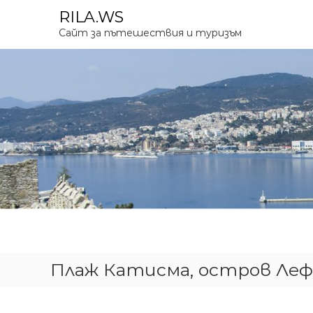
К
RILA.WS
ъ
Сайт за пътешествия и туризъм
м
с
ъ
д
ъ
р
ж
а
н
и
е
т
о
Плаж Катисма, остров Леф