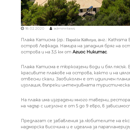
18.02.2020
adminrilaws
Плажа Катисма (гр.: Παραλία Κάθισμα, анг.: Kathis
остров Лефкада. Намира на западния бряг на ост
острова и на 3,5 км от
Агиос Никитас
.
Плажа Катисма е тюркоазени води и бял пясък. 
красивите плажове на острова, както и на цял
отвесни скали. Заобиколен е от идиличен план
изолация, въпреки интензивната туристическ
На плажа има изградени много таверни, рестор
на чадър с шезлонг е от 5 до 9 евро, в зависим
Предлагат се забавления за любителите на екс
надморска височина и е идеална за парапланери