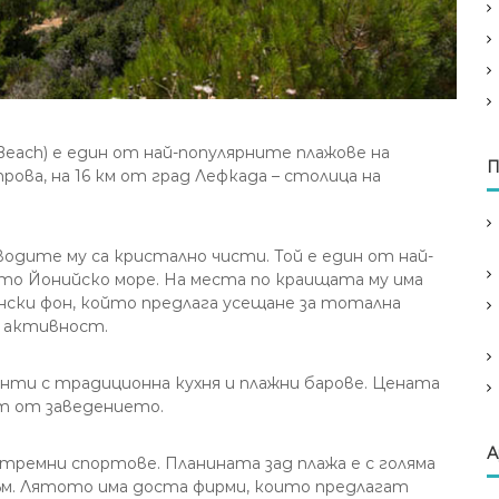
ma Beach) е един от най-популярните плажове на
П
рова, на 16 км от град Лефкада – столица на
Водите му са кристално чисти. Той е един от най-
ото Йонийско море. На места по краищата му има
ински фон, който предлага усещане за тотална
а активност.
анти с традиционна кухня и плажни барове. Цената
ост от заведението.
А
тремни спортове. Планината зад плажа е с голяма
зъм. Лятото има доста фирми, които предлагат