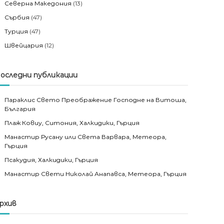
Северна Македония
(13)
Сърбия
(47)
Турция
(47)
Швейцария
(12)
оследни публикации
Параклис Свето Преображение Господне на Витоша,
България
Плаж Ковиу, Ситония, Халкидики, Гърция
Манастир Русану или Света Варвара, Метеора,
Гърция
Псакудия, Халкидики, Гърция
Манастир Свети Николай Анапавса, Метеора, Гърция
рхив