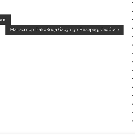
рия
Манастир Раковица близо до Белград, Сърбия