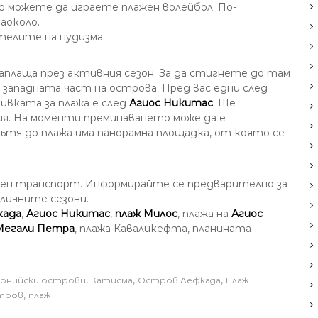
о можете да играете плажен волейбол. По-
аоколо.
телите на нудизма.
 заплаща през активния сезон. За да стигнете до там
западната част на острова. Пред вас едни след
ивката за плажа е след
Агиос Никитас
. Ще
ия. На моменти преминаването може да е
ътя до плажа има панорамна площадка, от която се
твен транспорт. Информирайте се предварително за
зличните сезони.
када
,
Агиос Никитас
,
плаж Милос
, плажа на
Агиос
Мегали Петра
, плажа Каваликефта, планината
,
,
,
онийски острови
Катисма
Остров Лефкада
Плаж
,
тров
плаж