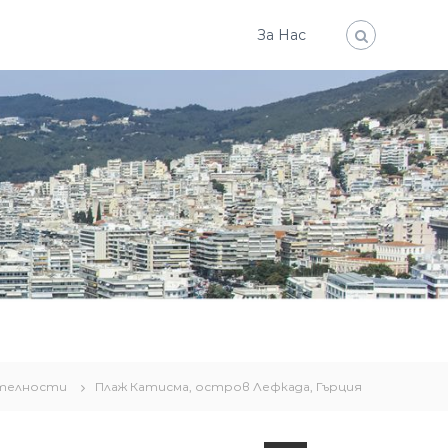
За Нас
телности
Плаж Катисма, остров Лефкада, Гърция