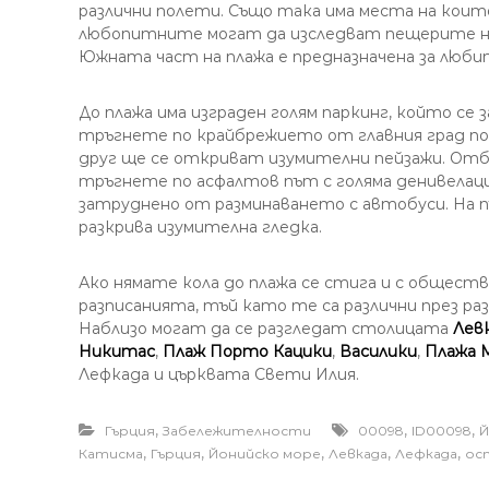
различни полети. Също така има места на коит
любопитните могат да изследват пещерите н
Южната част на плажа е предназначена за люби
До плажа има изграден голям паркинг, който се
тръгнете по крайбрежието от главния град по 
друг ще се откриват изумителни пейзажи. Отб
тръгнете по асфалтов път с голяма денивелац
затруднено от разминаването с автобуси. На п
разкрива изумителна гледка.
Ако нямате кола до плажа се стига и с общес
разписанията, тъй като те са различни през ра
Наблизо могат да се разгледат столицата
Лев
Никитас
,
Плаж Порто Кацики
,
Василики
,
Плажа 
Лефкада и църквата Свети Илия.
,
,
,
Гърция
Забележителности
00098
ID00098
Й
,
,
,
,
,
Катисма
Гърция
Йонийско море
Левкада
Лефкада
ос