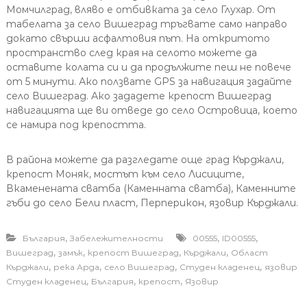
Момчилград, вляво е отбивката за село Глухар. От
табелата за село Вишеград тръгвате само направо
докато свърши асфалтовия път. На откритото
пространство след края на селото можете да
оставите колата си и да продължите пеш не повече
от 5 минути. Ако ползвате GPS за навигация задайте
село Вишеград. Ако зададете крепост Вишеград
навигацията ще ви отведе до село Островица, което
се намира под крепостта.
В района можете да разгледате още град Кърджали,
крепост Моняк, мостът към село Лисиците,
Вкаменената сватба (Каменната сватба), Каменните
гъби до село Бели пласт, Перперикон, язовир Кърджали.
,
,
,
България
Забележителности
00555
ID00555
,
,
,
,
Вишеград
замък
крепост Вишеград
Кърджали
Област
,
,
,
,
Кърджали
река Арда
село Вишеград
Студен кладенец
язовир
,
,
,
Студен кладенец
България
крепост
Язовир