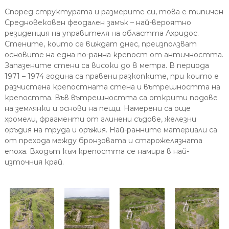
Според структурата и размерите си, това е типичен
Средновековен феодален замък – най-вероятно
резиденция на управителя на областта Ахридос.
Стените, които се виждат днес, преизползват
основите на една по-ранна крепост от античността.
Запазените стени са високи до 8 метра. В периода
1971 – 1974 година са правени разкопките, при които е
разчистена крепостната стена и вътрешността на
крепостта. Във вътрешността са открити подове
на землянки и основи на пещи. Намерени са още
хромели, фрагменти от глинени съдове, железни
оръдия на труда и оръжия. Най-ранните материали са
от прехода между бронзовата и старожелязната
епоха. Входът към крепостта се намира в най-
източния край.