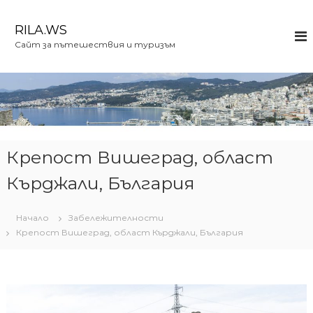
К
ъ
RILA.WS
м
Сайт за пътешествия и туризъм
с
ъ
д
ъ
р
ж
а
н
Крепост Вишеград, област
и
Кърджали, България
е
т
о
Начало
Забележителности
Крепост Вишеград, област Кърджали, България