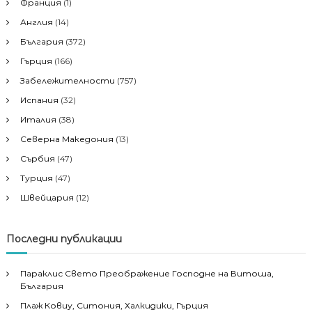
Франция
(1)
Англия
(14)
България
(372)
Гърция
(166)
Забележителности
(757)
Испания
(32)
Италия
(38)
Северна Македония
(13)
Сърбия
(47)
Турция
(47)
Швейцария
(12)
Последни публикации
Параклис Свето Преображение Господне на Витоша,
България
Плаж Ковиу, Ситония, Халкидики, Гърция