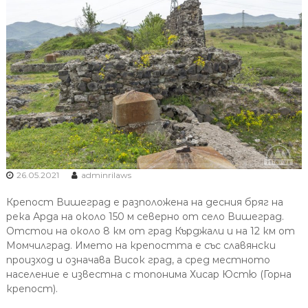
26.05.2021
adminrilaws
Крепост Вишеград е разположена на десния бряг на
река Арда на около 150 м северно от село Вишеград.
Отстои на около 8 км от град Кърджали и на 12 км от
Момчилград. Името на крепостта е със славянски
произход и означава Висок град, а сред местното
население е известна с топонима Хисар Юстю (Горна
крепост).