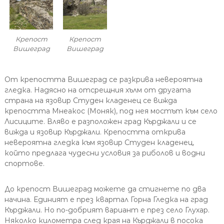
Крепост
Крепост
Вишеград
Вишеград
От крепостта Вишеград се разкрива невероятна
гледка. Надясно на отсрещния хълм от другата
страна на язовир Студен кладенец се вижда
крепостта Мнеакос (Моняк), под нея мостът към село
Лисиците. Вляво е разположен град Кърджали и се
вижда и язовир Кърджали. Крепостта открива
невероятна гледка към язовир Студен кладенец,
който предлага чудесни условия за риболов и водни
спортове.
До крепост Вишеград можете да стигнете по два
начина. Единият е през квартал Горна Гледка на град
Кърджали. Но по-добрият вариант е през село Глухар.
Няколко километра след края на Кърджали в посока