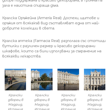
добре поддържана и красиво декорирана, а Тронната
зала е наистина спираща дъха.
Кралска Оръжейна (Armería Real): Доспехи, щитове и
оръжия от всякакъв вид съставляват една от най-
добрите колекции в света.
Кралска аптека (Farmacia Real): разполага със стотици
бутилки с различен размер и красиво декорирани
шкафове, които са били използвани за съхранение на
всякакви лекарства.
Кралски
Кралски
Кралски
Кралски
дворец в
дворец в
дворец в
дворец в
Мадрид,
Мадрид,
Мадрид,
Мадрид,
Испания
Испания
Испания
Испания