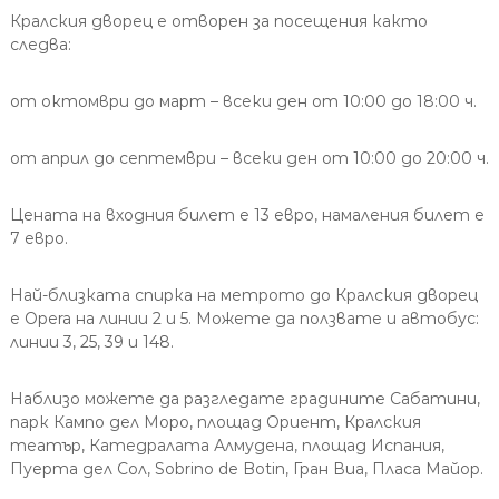
Кралския дворец е отворен за посещения както
следва:
от октомври до март – всеки ден от 10:00 до 18:00 ч.
от април до септември – всеки ден от 10:00 до 20:00 ч.
Цената на входния билет е 13 евро, намаления билет е
7 евро.
Най-близката спирка на метрото до Кралския дворец
е Opera на линии 2 и 5. Можете да ползвате и автобус:
линии 3, 25, 39 и 148.
Наблизо можете да разгледате градините Сабатини,
парк Кампо дел Моро, площад Ориент, Кралския
театър, Катедралата Алмудена, площад Испания,
Пуерта дел Сол, Sobrino de Botin, Гран Виа, Пласа Майор.