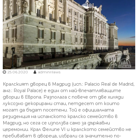
25.06.2020
adminrilaws
Кралският дворец в Мадрид (исп.: Palacio Real de Madrid,
анг.: Royal Palace) е един от най-впечатляващите
дворци в Европа. Разполага с повече от две хиляди
луксозно декорирани стаи, петдесет от които
могат да бъдат посетени. Той е официалната
резиденция на испанското кралско семейство в
Мадрид, но сега се използва само за държавни
церемонии. Крал Фелипе VI и кралското семейство не
пребивават в двореца, избрали са значително по-