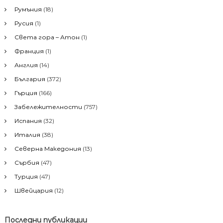
ц
а
Румъния
(18)
:
и
Русия
(1)
Света гора – Атон
(1)
я
Франция
(1)
Англия
(14)
България
(372)
Гърция
(166)
Забележителности
(757)
Испания
(32)
Италия
(38)
Северна Македония
(13)
Сърбия
(47)
Турция
(47)
Швейцария
(12)
Последни публикации