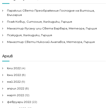
Параклис Свето Преображение Господне на Витоша,
България
Плаж Ковиу, Ситония, Халкидики, Гърция
Манастир Русану или Света Варвара, Метеора, Гърция
Псакудия, Халкидики, Гърция
Манастир Свети Николай Анапавса, Метеора, Гърция
Архив
юли 2022
(4)
юни 2022
(8)
май 2022
(9)
април 2022
(8)
март 2022
(12)
февруари 2022
(22)