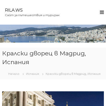
К
ъ
RILA.WS
м
Сайт за пътешествия и туризъм
с
ъ
д
ъ
р
ж
а
н
Кралски дворец в Мадрид,
и
Испания
е
т
о
Начало
Испания
Кралски дворец в Мадрид, Испания