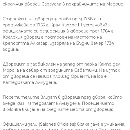
скромния дворец Сарсуела в покрайнините на Мадрид.
Строежът на двореца започва през 1738 г. и
продължава до 1755 г. Крал Карлос III установява
официалната си резиденция в двореца през 1764 г.
Кралския дворец е построен на мястото на
крепостта Алкасар, изгоряла на Бъдни вечер 1734
година.
Дворецът е заобиколен на запад от парка Кампо дел
Моро, а на север от градините Сабатини. На изток
от двореца се намира площад Ориент, на юг е
Катедралата Алмудена.
Посетителите влизат в двореца през двора, който
гледа към Катедралата Алмудена. Посещението
включва влизане на следните места от двореца:
Официални зали (Salones Oficiales): всяка зала е уникална,