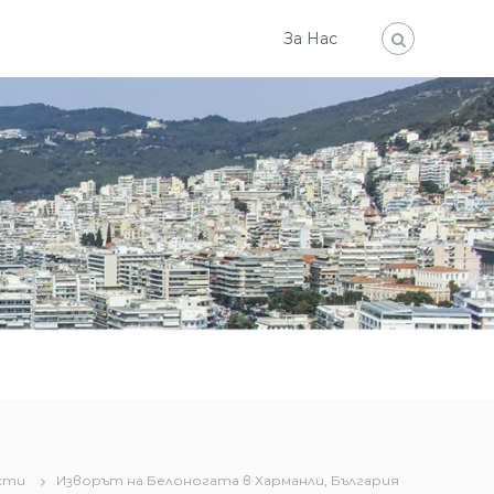
За Нас
сти
Изворът на Белоногата в Харманли, България