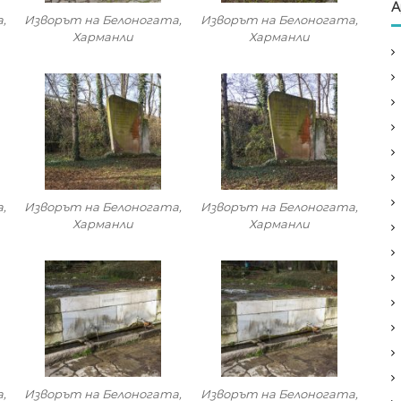
А
,
Изворът на Белоногата,
Изворът на Белоногата,
Харманли
Харманли
,
Изворът на Белоногата,
Изворът на Белоногата,
Харманли
Харманли
,
Изворът на Белоногата,
Изворът на Белоногата,