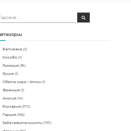
Т
ъ
р
с
е
атегории
н
е
Ватикана
(2)
Косово
(1)
Румъния
(18)
Русия
(1)
Света гора – Атон
(1)
Франция
(1)
Англия
(14)
България
(372)
Гърция
(166)
Забележителности
(757)
Испания
(32)