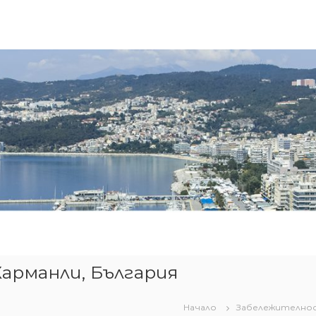
арманли, България
Начало
Забележително