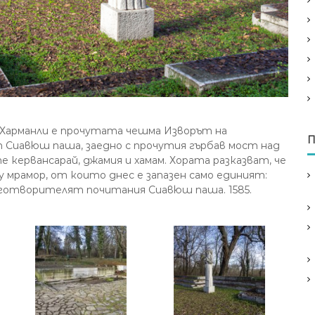
Харманли е прочутата чешма Изворът на
П
т Сиавюш паша, заедно с прочутия гърбав мост над
е кервансарай, джамия и хамам. Хората разказват, че
 мрамор, от които днес е запазен само единият:
аготворителят почитания Сиавюш паша. 1585.