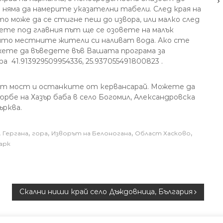
е няма да намерите указателни табели. След края на
 може да се стигне пеш до извора, или малко след
ете под главния път ще се озовете на малък
ойто местните жители си наливат вода. Ако сте
ете да въведете във Вашата програма за
 41.913929509954336, 25.937055491800823 .
ят мост и останките от кервансарай. Можете да
юрбе на Хазър баба в село Богомил, Александровска
ърква.
,
,
,
,
,
Гергана
гора
Изворът на Белоногана
Област Хасково
арк
Скални ниши край село Дъждовница, България