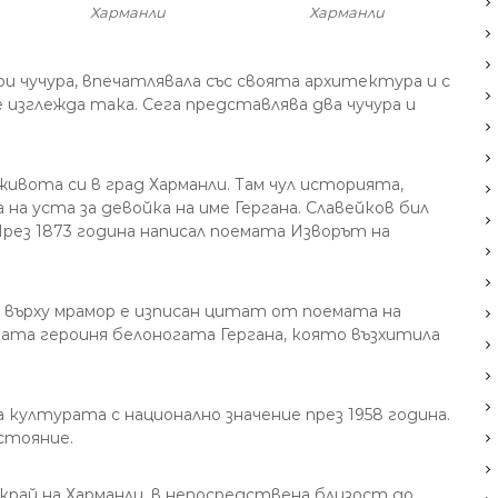
Харманли
Харманли
 чучура, впечатлявала със своята архитектура и с
 изглежда така. Сега представлява два чучура и
ивота си в град Харманли. Там чул историята,
на уста за девойка на име Гергана. Славейков бил
През 1873 година написал поемата Изворът на
 върху мрамор е изписан цитат от поемата на
ата героиня белоногата Гергана, която възхитила
 културата с национално значение през 1958 година.
стояние.
край на Харманли, в непосредствена близост до