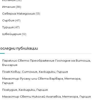
Италия
(38)
Северна Македония
(13)
Сърбия
(47)
Турция
(47)
Швейцария
(12)
оследни публикации
Параклис Свето Преображение Господне на Витоша,
България
Плаж Ковиу, Ситония, Халкидики, Гърция
Манастир Русану или Света Варвара, Метеора,
Гърция
Псакудия, Халкидики, Гърция
Манастир Свети Николай Анапавса, Метеора, Гърция