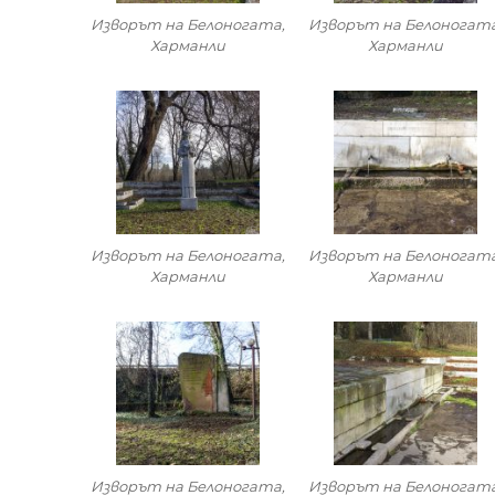
Изворът на Белоногата,
Изворът на Белоногата
Харманли
Харманли
Изворът на Белоногата,
Изворът на Белоногата
Харманли
Харманли
Изворът на Белоногата,
Изворът на Белоногата