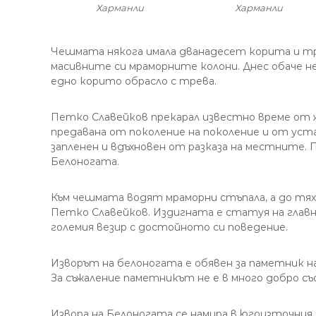
Харманли
Харманли
Чешмата някога имала дванадесет корита и три
масивните си мраморните колони. Днес обаче не
едно корито обрасло с трева.
Петко Славейков прекарал известно време от ж
предавана от поколение на поколение и от уста 
запленен и вдъхновен от разказа на местните. 
Белоногата.
Към чешмата водят мраморни стъпала, а до тях
Петко Славейков. Издигната е статуя на главн
големия везир с достойното си поведение.
Изворът на белоногата е обявен за паметник на
За съжаление паметникът не е в много добро съ
Извора на Белоногата се намира в югоизточния 