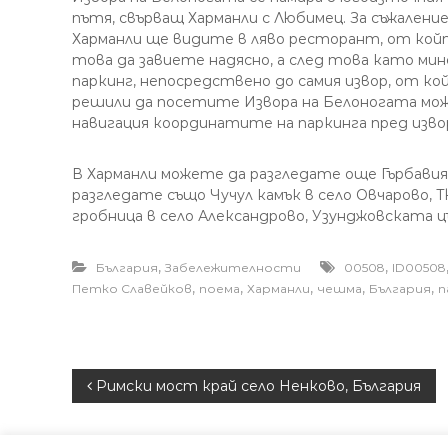
пътя, свърващ Харманли с Любимец. За съжалени
Харманли ще видите в ляво ресторант, от който
това да завиете надясно, а след това като мин
паркинг, непосредствено до самия извор, от к
решили да посетите Извора на Белоногата мож
навигация координатите на паркинга пред извора
В Харманли можете да разгледате още Гърбави
разгледате също Чучул камък в село Овчарово, Т
гробница в село Александрово, Узунджовската ц
,
,
България
Забележителности
00508
ID00508
,
,
,
,
,
Петко Славейков
поема
Харманли
чешма
България
п
Н
Римски мост край село Ненково, България
а