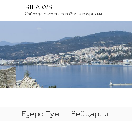
К
RILA.WS
ъ
Сайт за пътешествия и туризъм
м
с
ъ
д
ъ
р
ж
а
н
и
е
т
о
Езеро Тун, Швейцария