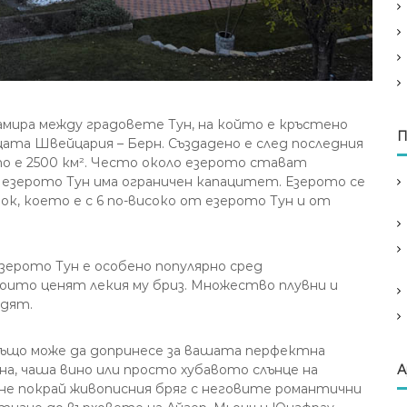
е намира между градовете Тун, на който е кръстено
П
ата Швейцария – Берн. Създадено е след последния
то е 2500 км². Често около езерото стават
т езерото Тун има ограничен капацитет. Езерото се
к, което е с 6 по-високо от езерото Тун и от
зерото Тун е особено популярно сред
ито ценят лекия му бриз. Множество плувни и
адят.
също може да допринесе за вашата перфектна
на, чаша вино или просто хубавото слънце на
А
ине покрай живописния бряг с неговите романтични