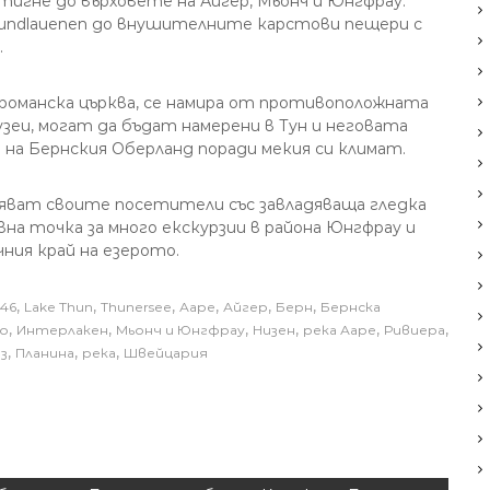
тигне до върховете на Айгер, Мьонч и Юнгфрау.
undlauenen до внушителните карстови пещери с
.
 романска църква, се намира от противоположната
узеи, могат да бъдат намерени в Тун и неговата
 на Бернския Оберланд поради мекия си климат.
дяват своите посетители със завладяваща гледка
на точка за много екскурзии в района Юнгфрау и
ния край на езерото.
,
,
,
,
,
,
46
Lake Thun
Thunersee
Ааре
Айгер
Берн
Бернска
,
,
,
,
,
,
о
Интерлакен
Мьонч и Юнгфрау
Низен
река Ааре
Ривиера
,
,
,
з
Планина
река
Швейцария