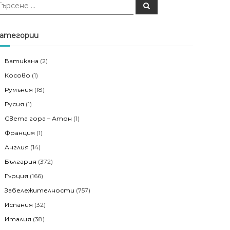
Т
ъ
р
с
е
атегории
н
е
Ватикана
(2)
Косово
(1)
Румъния
(18)
Русия
(1)
Света гора – Атон
(1)
Франция
(1)
Англия
(14)
България
(372)
Гърция
(166)
Забележителности
(757)
Испания
(32)
Италия
(38)