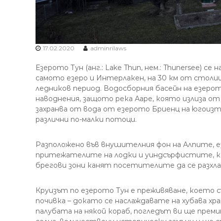
17.02.2020
adminrilaws
Езерото Тун (анг.: Lake Thun, нем.: Thunersee) с
самото езеро и Интерлакен, на 30 км от столиц
ледников период. Водосборния басейн на езеро
наводнения, защото река Ааре, която излиза о
захранва от вода от езерото Бриенц на югоизто
различни по-малки потоци.
Разположено във внушителния фон на Алпите, е
притежателите на лодки и уиндсърфистите, ко
брегови зони канят посетителите да се разхл
Круизът по езерото Тун е преживяване, което 
почивка – докато се наслаждавате на хубава хра
палубата на някой кораб, погледът ви ще прем