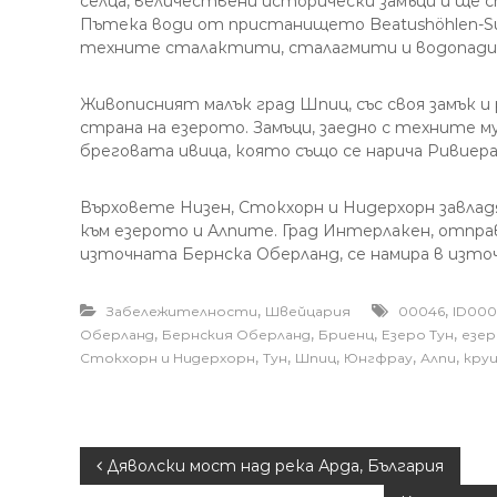
селца, величествени исторически замъци и ще с
Пътека води от пристанището Beatushöhlen-S
техните сталактити, сталагмити и водопади
Живописният малък град Шпиц, със своя замък и
страна на езерото. Замъци, заедно с техните м
бреговата ивица, която също се нарича Ривиера
Върховете Низен, Стокхорн и Нидерхорн завла
към езерото и Алпите. Град Интерлакен, отправ
източната Бернска Оберланд, се намира в източ
,
,
Забележителности
Швейцария
00046
ID000
,
,
,
,
Оберланд
Бернския Оберланд
Бриенц
Езеро Тун
езер
,
,
,
,
,
Стокхорн и Нидерхорн
Тун
Шпиц
Юнгфрау
Алпи
круи
Н
Дяволски мост над река Арда, България