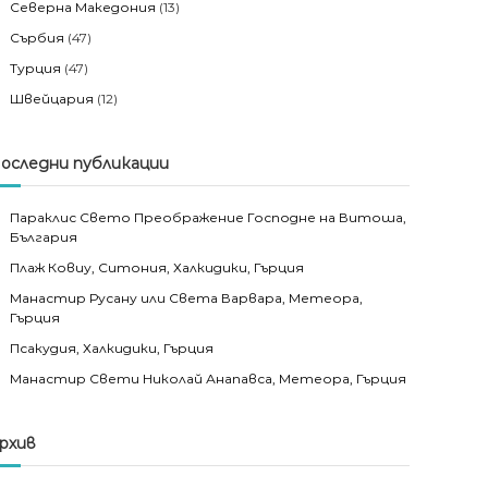
Северна Македония
(13)
Сърбия
(47)
Турция
(47)
Швейцария
(12)
оследни публикации
Параклис Свето Преображение Господне на Витоша,
България
Плаж Ковиу, Ситония, Халкидики, Гърция
Манастир Русану или Света Варвара, Метеора,
Гърция
Псакудия, Халкидики, Гърция
Манастир Свети Николай Анапавса, Метеора, Гърция
рхив