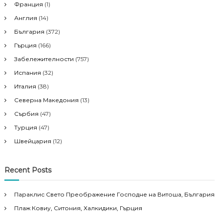
Франция
(1)
Англия
(14)
България
(372)
Гърция
(166)
Забележителности
(757)
Испания
(32)
Италия
(38)
Северна Македония
(13)
Сърбия
(47)
Турция
(47)
Швейцария
(12)
Recent Posts
Параклис Свето Преображение Господне на Витоша, България
Плаж Ковиу, Ситония, Халкидики, Гърция