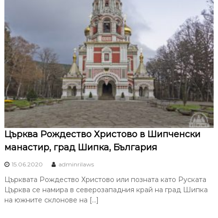
Църква Рождество Христово в Шипченски
манастир, град Шипка, България
15.06.2020
adminrilaws
Църквата Рождество Христово или позната като Руската
Църква се намира в северозападния край на град Шипка
на южните склонове на […]