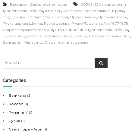
,
,
България
Забележителности
00346
100 национални
,
,
,
туристически обекта
ID00346
Българска православна църква
,
,
,
,
град Шипка
Област Стара Загора
Православие
Проход Шипка
,
,
,
Руска църква Шипка
Руска църква
Руско-Турска война 1877-1878
,
,
Старозагорската Епархия
Сто национални туристически обекта
,
,
,
Църква Рождество Христово Шипка
Шипка
Шипченски манастир
,
,
,
България
Манастир
Стара планина
църква
S
S
e
e
a
a
r
c
r
Categories
h
c
h
Ватикана
(2)
f
Косово
(1)
o
r
Румъния
(18)
:
Русия
(1)
Света гора – Атон
(1)