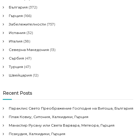
България
(372)
Гърция
(166)
Забележителности
(757)
Испания
(32)
Италия
(38)
Северна Македония
(13)
Сърбия
(47)
Турция
(47)
Швейцария
(12)
Recent Posts
Параклис Свето Преображение Господне на Витоша, България
Плаж Ковиу, Ситония, Халкидики, Гърция
Манастир Русану или Света Варвара, Метеора, Гърция
Псакудия, Халкидики, Гърция