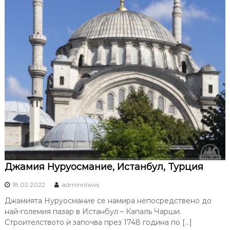
Джамия Нуруосмание, Истанбул, Турция
18.02.2022
adminrilaws
Джамията Нуруосмание се намира непосредствено до
най-големия пазар в Истанбул – Капалъ Чарши.
Строителството ѝ започва през 1748 година по […]