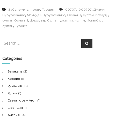
,
,
,
Забележителности
Турция
00707
ID00707
Джамия
,
,
,
,
,
Нуруосмание
Махмуд I
Нуруосмание
Осман III
султан Махмуд I
,
,
,
,
,
султан Осман III
Шехсувар Султан
джамия
ислям
Истанбул
,
султан
Турция
S
S
e
e
a
a
r
c
r
Categories
h
c
h
Ватикана
(2)
f
Косово
(1)
o
r
Румъния
(18)
:
Русия
(1)
Света гора – Атон
(1)
Франция
(1)
Англия
(14)