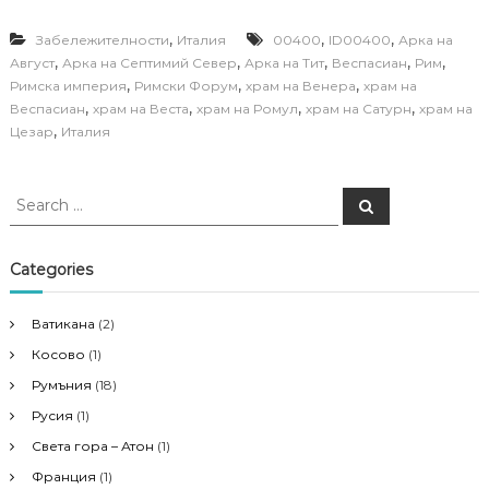
,
,
,
Забележителности
Италия
00400
ID00400
Арка на
,
,
,
,
,
Август
Арка на Септимий Север
Арка на Тит
Веспасиан
Рим
,
,
,
Римска империя
Римски Форум
храм на Венера
храм на
,
,
,
,
Веспасиан
храм на Веста
храм на Ромул
храм на Сатурн
храм на
,
Цезар
Италия
S
S
e
e
a
a
r
c
r
Categories
h
c
h
Ватикана
(2)
f
Косово
(1)
o
r
Румъния
(18)
:
Русия
(1)
Света гора – Атон
(1)
Франция
(1)