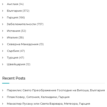
Англия
(14)
България
(372)
Гърция
(166)
Забележителности
(757)
Испания
(32)
Италия
(38)
Северна Македония
(13)
Сърбия
(47)
Турция
(47)
Швейцария
(12)
Recent Posts
Параклис Свето Преображение Господне на Витоша, България
Плаж Ковиу, Ситония, Халкидики, Гърция
Манастир Русану или Света Варвара, Метеора, Гърция