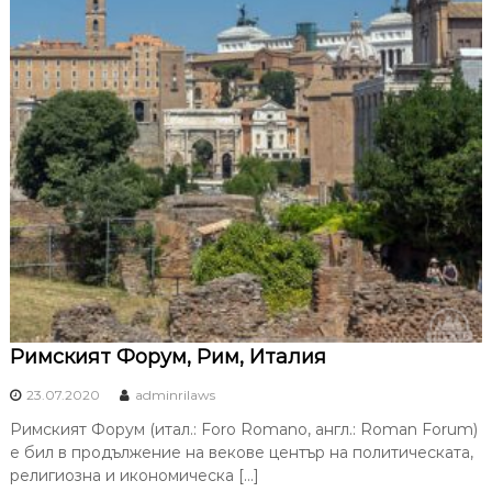
Римският Форум, Рим, Италия
23.07.2020
adminrilaws
Римският Форум (итал.: Foro Romano, англ.: Roman Forum)
е бил в продължение на векове център на политическата,
религиозна и икономическа […]