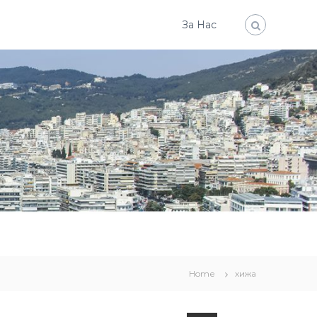
За Нас
Home
хижа