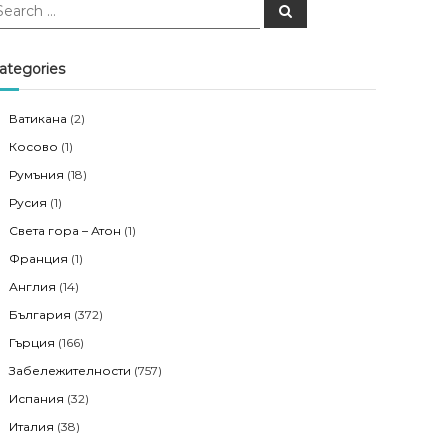
S
e
a
r
c
ategories
h
Ватикана
(2)
Косово
(1)
Румъния
(18)
Русия
(1)
Света гора – Атон
(1)
Франция
(1)
Англия
(14)
България
(372)
Гърция
(166)
Забележителности
(757)
Испания
(32)
Италия
(38)