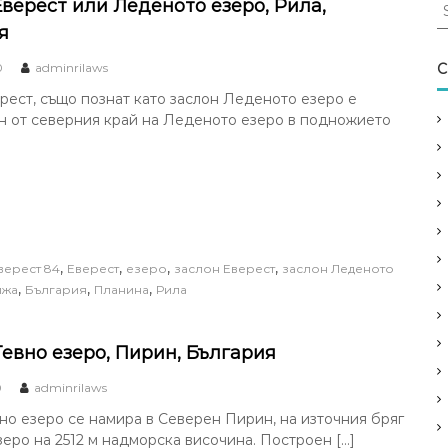
S
Еверест или Леденото езеро, Рила,
e
я
a
r
0
adminrilaws
C
c
рест, също познат като заслон Леденото езеро е
h
н от северния край на Леденото езеро в подножието
f
o
r
:
,
,
,
,
верест 84
Еверест
езеро
заслон Еверест
заслон Леденото
,
,
,
ижа
България
Планина
Рила
Тевно езеро, Пирин, България
0
adminrilaws
но езеро се намира в Северен Пирин, на източния бряг
зеро на 2512 м надморска височина. Построен […]