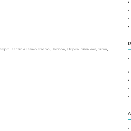
R
,
,
,
,
,
зеро
заслон Тевно езеро
Заслон
Пирин планина
хижа
A