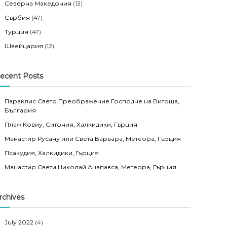
Северна Македония
(13)
Сърбия
(47)
Турция
(47)
Швейцария
(12)
ecent Posts
Параклис Свето Преображение Господне на Витоша,
България
Плаж Ковиу, Ситония, Халкидики, Гърция
Манастир Русану или Света Варвара, Метеора, Гърция
Псакудия, Халкидики, Гърция
Манастир Свети Николай Анапавса, Метеора, Гърция
rchives
July 2022
(4)