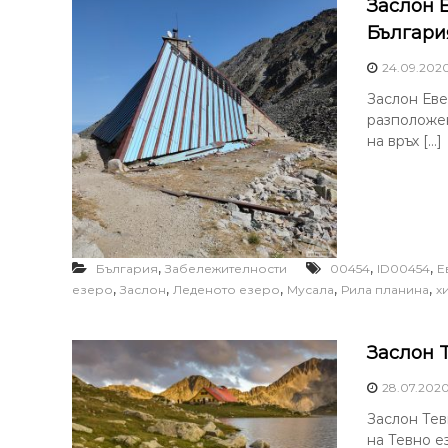
Заслон 
Българи
24.09.202
Заслон Еве
разположе
на връх […]
,
,
,
България
Забележителности
00454
ID00454
Е
,
,
,
,
,
езеро
Заслон
Леденото езеро
Мусала
Рила планина
х
Заслон 
28.07.202
Заслон Тев
на Тевно е