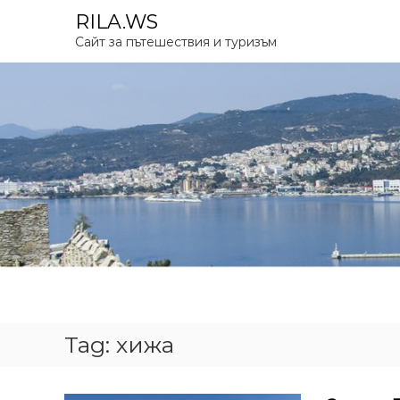
S
RILA.WS
k
Сайт за пътешествия и туризъм
i
p
t
o
c
o
n
t
e
n
t
Tag:
хижа