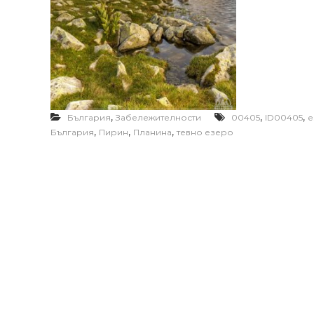
,
,
,
България
Забележителности
00405
ID00405
е
,
,
,
България
Пирин
Планина
тевно езеро