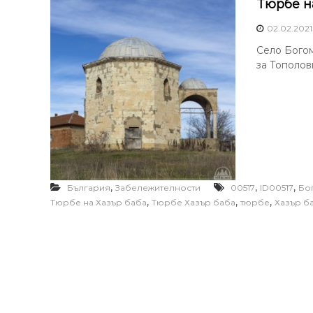
Тюрбе н
02.02.2021
Село Богом
за Тополов
,
,
,
България
Забележителности
00517
ID00517
Бо
,
,
,
Тюрбе на Хазър баба
Тюрбе Хазър баба
тюрбе
Хазър б