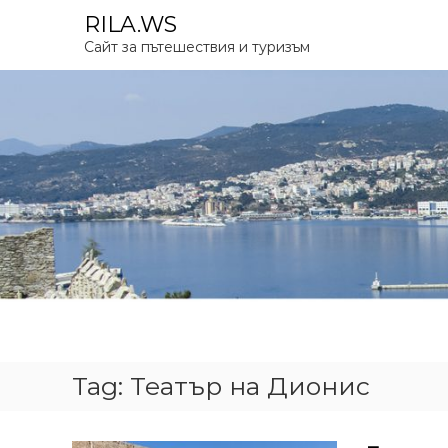
S
RILA.WS
k
Сайт за пътешествия и туризъм
i
p
t
o
c
o
n
t
e
n
t
Tag:
Театър на Дионис