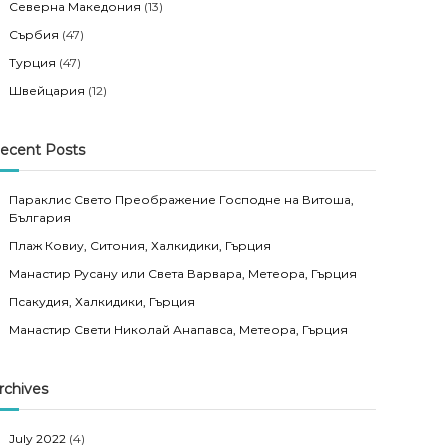
Северна Македония
(13)
Сърбия
(47)
Турция
(47)
Швейцария
(12)
ecent Posts
Параклис Свето Преображение Господне на Витоша,
България
Плаж Ковиу, Ситония, Халкидики, Гърция
Манастир Русану или Света Варвара, Метеора, Гърция
Псакудия, Халкидики, Гърция
Манастир Свети Николай Анапавса, Метеора, Гърция
rchives
July 2022
(4)