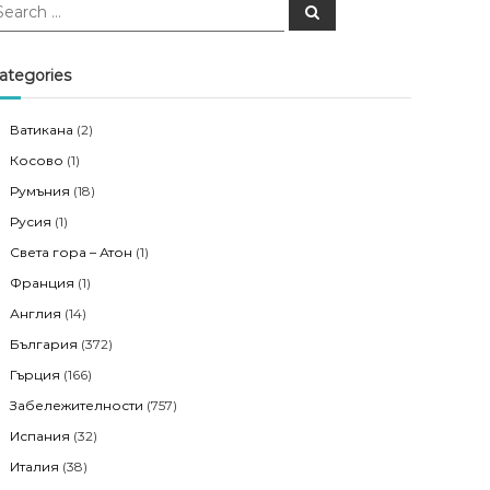
S
e
a
r
c
ategories
h
Ватикана
(2)
Косово
(1)
Румъния
(18)
Русия
(1)
Света гора – Атон
(1)
Франция
(1)
Англия
(14)
България
(372)
Гърция
(166)
Забележителности
(757)
Испания
(32)
Италия
(38)