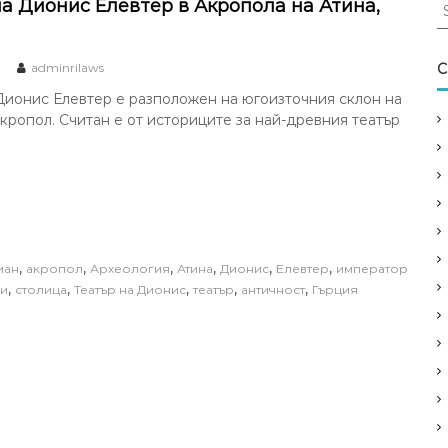
S
на Дионис Елевтер в Акропола на Атина,
e
a
r
adminrilaws
C
c
Дионис Елевтер е разположен на югоизточния склон на
h
кропол. Считан е от историците за най-древния театър
f
o
r
:
,
,
,
,
,
,
иан
акропол
Археология
Атина
Дионис
Елевтер
император
,
,
,
,
,
и
столица
Театър на Дионис
театър
античност
Гърция