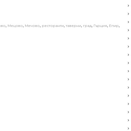
,
,
,
,
,
,
,
,
ово
Мецово
Мечово
ресторанти
таверни
град
Гърция
Епир