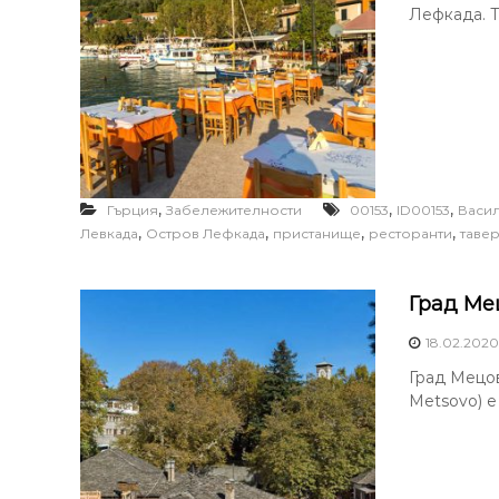
Лефкада. Т
,
,
,
Гърция
Забележителности
00153
ID00153
Васи
,
,
,
,
Левкада
Остров Лефкада
пристанище
ресторанти
таве
Град Ме
18.02.2020
Град Мецов
Metsovo) е