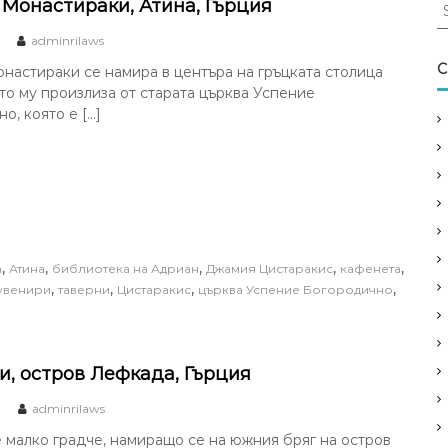
S
Монастираки, Атина, Гърция
e
adminrilaws
a
r
C
астираки се намира в центъра на гръцката столица
c
то му произлиза от старата църква Успение
h
о, която е […]
f
o
r
:
,
,
,
,
,
а
Атина
библиотека на Адриан
Джамия Цистаракис
кафенета
,
,
,
,
увенири
таверни
Цистаракис
църква Успение Богородично
и, остров Лефкада, Гърция
adminrilaws
 малко градче, намиращо се на южния бряг на остров