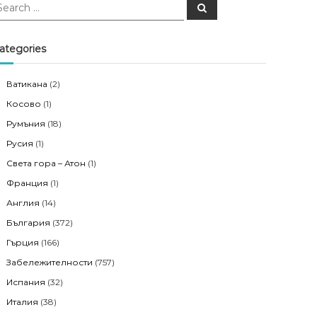
S
e
a
r
c
ategories
h
Ватикана
(2)
Косово
(1)
Румъния
(18)
Русия
(1)
Света гора – Атон
(1)
Франция
(1)
Англия
(14)
България
(372)
Гърция
(166)
Забележителности
(757)
Испания
(32)
Италия
(38)