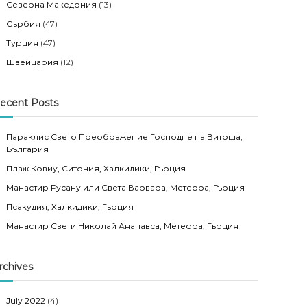
Северна Македония
(13)
Сърбия
(47)
Турция
(47)
Швейцария
(12)
ecent Posts
Параклис Свето Преображение Господне на Витоша,
България
Плаж Ковиу, Ситония, Халкидики, Гърция
Манастир Русану или Света Варвара, Метеора, Гърция
Псакудия, Халкидики, Гърция
Манастир Свети Николай Анапавса, Метеора, Гърция
rchives
July 2022
(4)