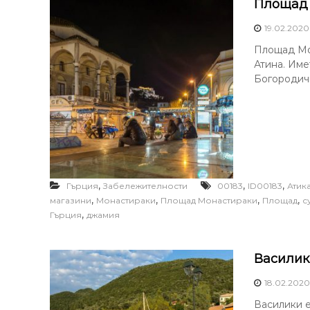
Площад 
19.02.2020
Площад Мон
Атина. Име
Богородичн
,
,
,
Гърция
Забележителности
00183
ID00183
Атик
,
,
,
,
магазини
Монастираки
Площад Монастираки
Площад
с
,
Гърция
джамия
Василик
18.02.2020
Василики е