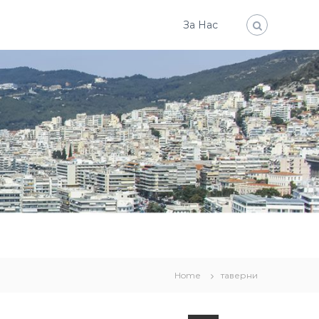
За Нас
Home
таверни