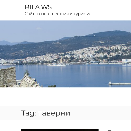
S
RILA.WS
k
Сайт за пътешествия и туризъм
i
p
t
o
c
o
n
t
e
n
t
Tag:
таверни