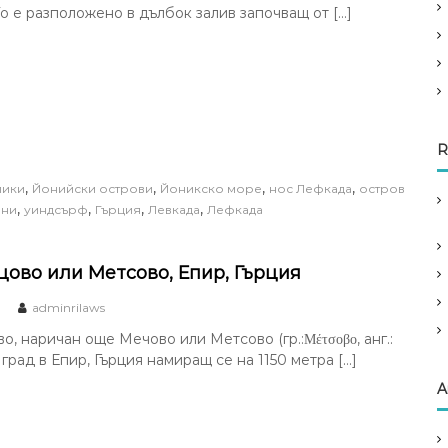
о е разположено в дълбок залив започващ от […]
R
,
,
,
,
лики
Йонийски острови
Йоникско море
нос Лефкада
остров
,
,
,
,
рни
уиндсърф
Гърция
Левкада
Лефкада
цово или Метсово, Епир, Гърция
adminrilaws
о, наричан още Мечово или Метсово (гр.:Μέτσοβο, анг.:
 град в Епир, Гърция намиращ се на 1150 метра […]
A