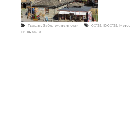
,
,
,
Гърция
Забележителности
00135
ID00135
Метс
,
пинд
село