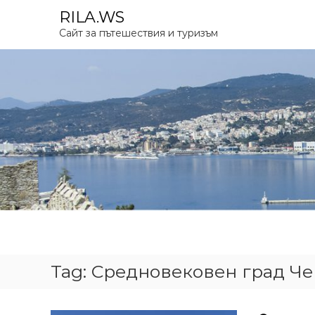
S
RILA.WS
k
Сайт за пътешествия и туризъм
i
p
t
o
c
o
n
t
e
n
t
Tag:
Средновековен град Ч