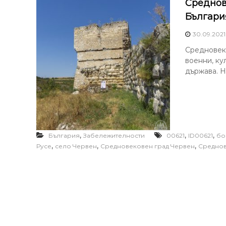
Среднов
Българи
30.09.2021
Средновек
военни, ку
държава. Н
,
,
,
България
Забележителности
00621
ID00621
бо
,
,
,
Русе
село Червен
Средновековен град Червен
Среднов