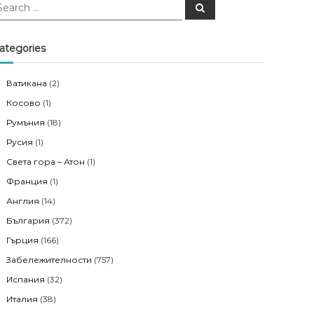
S
e
a
r
c
ategories
h
Ватикана
(2)
Косово
(1)
Румъния
(18)
Русия
(1)
Света гора – Атон
(1)
Франция
(1)
Англия
(14)
България
(372)
Гърция
(166)
Забележителности
(757)
Испания
(32)
Италия
(38)