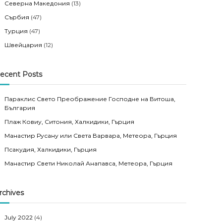
Северна Македония
(13)
Сърбия
(47)
Турция
(47)
Швейцария
(12)
ecent Posts
Параклис Свето Преображение Господне на Витоша,
България
Плаж Ковиу, Ситония, Халкидики, Гърция
Манастир Русану или Света Варвара, Метеора, Гърция
Псакудия, Халкидики, Гърция
Манастир Свети Николай Анапавса, Метеора, Гърция
rchives
July 2022
(4)