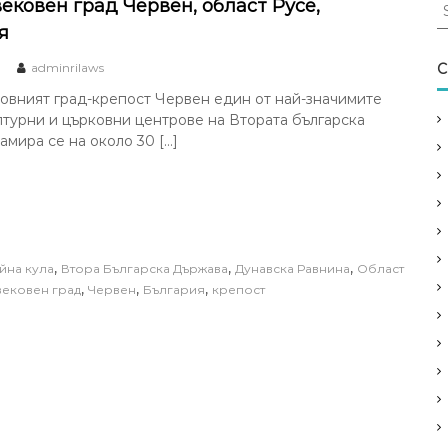
S
ековен град Червен, област Русе,
e
я
a
r
adminrilaws
C
c
овният град-крепост Червен един от най-значимите
h
лтурни и църковни центрове на Втората българска
f
амира се на около 30 […]
o
r
:
,
,
,
йна кула
Втора Българска Държава
Дунавска Равнина
Област
,
,
,
ековен град
Червен
България
крепост