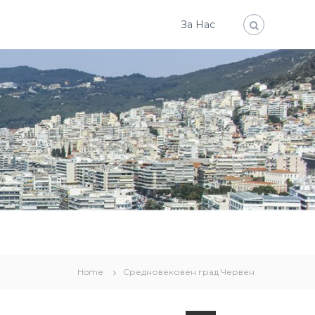
За Нас
Home
Средновековен град Червен