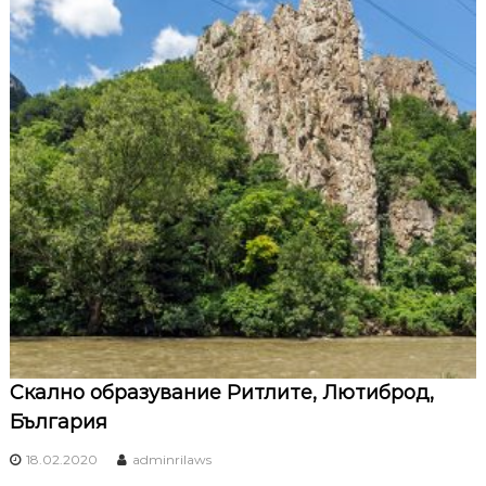
Скално образувание Ритлите, Лютиброд,
България
18.02.2020
adminrilaws