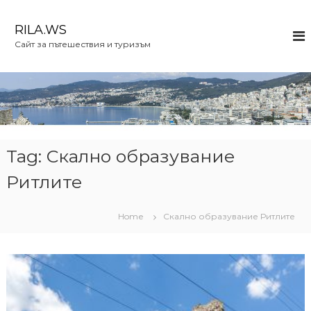
S
k
RILA.WS
i
Сайт за пътешествия и туризъм
p
t
o
c
o
n
t
e
Tag:
Скално образувание
n
Ритлите
t
Home
Скално образувание Ритлите