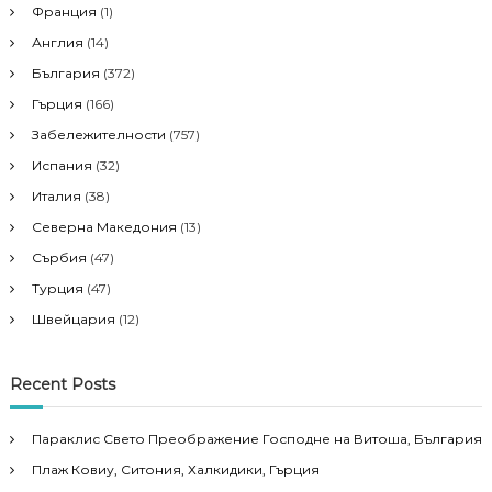
Франция
(1)
Англия
(14)
България
(372)
Гърция
(166)
Забележителности
(757)
Испания
(32)
Италия
(38)
Северна Македония
(13)
Сърбия
(47)
Турция
(47)
Швейцария
(12)
Recent Posts
Параклис Свето Преображение Господне на Витоша, България
Плаж Ковиу, Ситония, Халкидики, Гърция