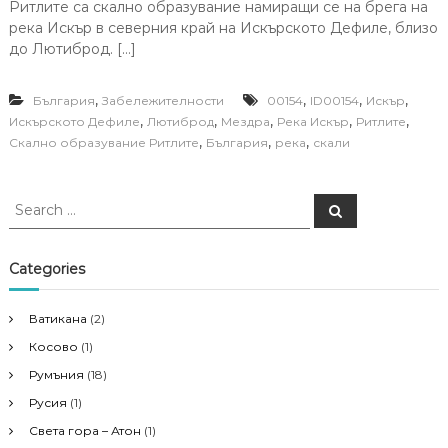
Ритлите са скално образувание намиращи се на брега на
река Искър в северния край на Искърското Дефиле, близо
до Лютиброд. […]
,
,
,
,
България
Забележителности
00154
ID00154
Искър
,
,
,
,
,
Искърското Дефиле
Лютиброд
Мездра
Река Искър
Ритлите
,
,
,
Скално образувание Ритлите
България
река
скали
S
S
e
e
a
a
r
c
r
Categories
h
c
h
Ватикана
(2)
f
Косово
(1)
o
r
Румъния
(18)
:
Русия
(1)
Света гора – Атон
(1)