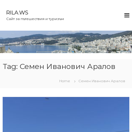
S
k
RILA.WS
i
Сайт за пътешествия и туризъм
p
t
o
c
o
n
t
e
Tag:
Семен Иванович Аралов
n
t
Home
Семен Иванович Аралов