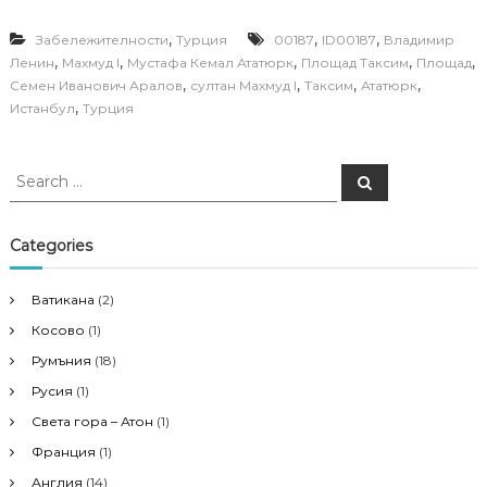
,
,
,
Забележителности
Турция
00187
ID00187
Владимир
,
,
,
,
,
Ленин
Махмуд I
Мустафа Кемал Ататюрк
Площад Таксим
Площад
,
,
,
,
Семен Иванович Аралов
султан Махмуд I
Таксим
Ататюрк
,
Истанбул
Турция
S
S
e
e
a
a
r
c
r
Categories
h
c
h
Ватикана
(2)
f
Косово
(1)
o
r
Румъния
(18)
:
Русия
(1)
Света гора – Атон
(1)
Франция
(1)
Англия
(14)