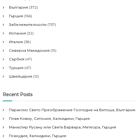
България
(372)
Гърция
(166)
Забележителности
(757)
Испания
(32)
Италия
(38)
Северна Македония
(13)
Сърбия
(47)
Турция
(47)
Швейцария
(12)
Recent Posts
Параклис Свето Преображение Господне на Витоша, България
Плаж Ковиу, Ситония, Халкидики, Гърция
Манастир Русану или Света Варвара, Метеора, Гърция
Псакудия, Халкидики, Гърция