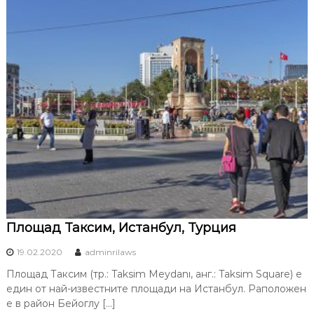
Площад Таксим, Истанбул, Турция
19.02.2020
adminrilaws
Площад Таксим (тр.: Taksim Meydanı, анг.: Taksim Square) е
един от най-известните площади на Истанбул. Раположен
е в район Бейоглу […]