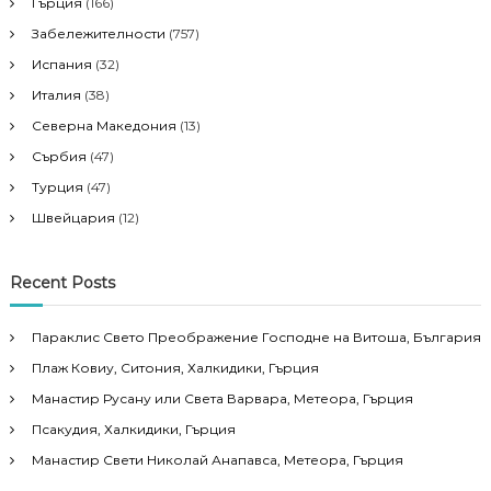
Гърция
(166)
Забележителности
(757)
Испания
(32)
Италия
(38)
Северна Македония
(13)
Сърбия
(47)
Турция
(47)
Швейцария
(12)
Recent Posts
Параклис Свето Преображение Господне на Витоша, България
Плаж Ковиу, Ситония, Халкидики, Гърция
Манастир Русану или Света Варвара, Метеора, Гърция
Псакудия, Халкидики, Гърция
Манастир Свети Николай Анапавса, Метеора, Гърция