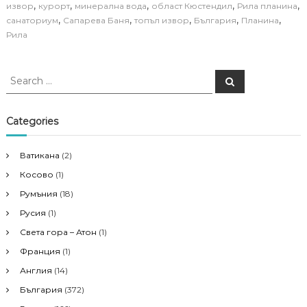
,
,
,
,
,
извор
курорт
минерална вода
област Кюстендил
Рила планина
,
,
,
,
,
санаториум
Сапарева Баня
топъл извор
България
Планина
Рила
S
S
e
e
a
a
r
c
r
Categories
h
c
h
Ватикана
(2)
f
Косово
(1)
o
r
Румъния
(18)
:
Русия
(1)
Света гора – Атон
(1)
Франция
(1)
Англия
(14)
България
(372)