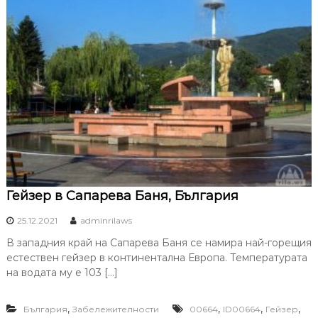
Гейзер в Сапарева Баня, България
25.12.2021
adminrilaws
В западния край на Сапарева Баня се намира най-горещия
естествен гейзер в континентална Европа. Температурата
на водата му е 103 […]
,
,
,
,
България
Забележителности
00664
ID00664
Гейзер