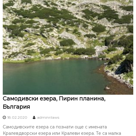
Самодивски езера, Пирин планина,
България
18.02.2020
adminrilaws
Самодивските езера са познати още с имената
Кралевдворски езера или Кралеви езера. Те са малка