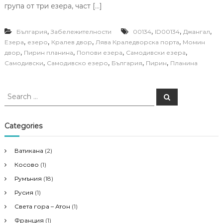
група от три езера, част […]
,
,
,
,
България
Забележителности
00134
ID00134
Джангал
,
,
,
,
Езера
езеро
Кралев двор
Лява Краледворска порта
Момин
,
,
,
,
двор
Пирин планина
Попови езера
Самодивски езера
,
,
,
,
Самодивски
Самодивско езеро
България
Пирин
Планина
S
S
e
e
a
a
r
c
r
Categories
h
c
h
Ватикана
(2)
f
Косово
(1)
o
r
Румъния
(18)
:
Русия
(1)
Света гора – Атон
(1)
Франция
(1)