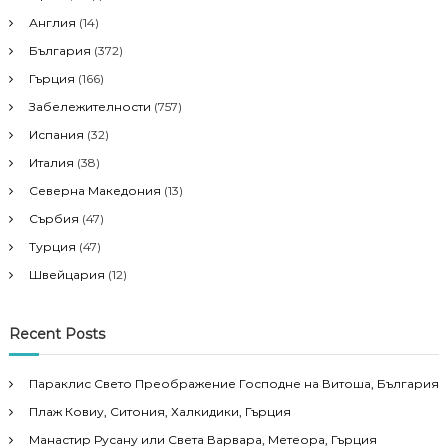
Англия
(14)
България
(372)
Гърция
(166)
Забележителности
(757)
Испания
(32)
Италия
(38)
Северна Македония
(13)
Сърбия
(47)
Турция
(47)
Швейцария
(12)
Recent Posts
Параклис Свето Преображение Господне на Витоша, България
Плаж Ковиу, Ситония, Халкидики, Гърция
Манастир Русану или Света Варвара, Метеора, Гърция