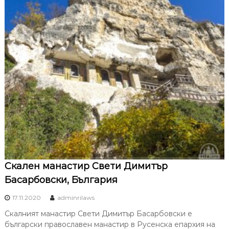
Скален манастир Свети Димитър
Басарбовски, България
17.11.2020
adminrilaws
Скалният манастир Свети Димитър Басарбовски е
български православен манастир в Русенска епархия на