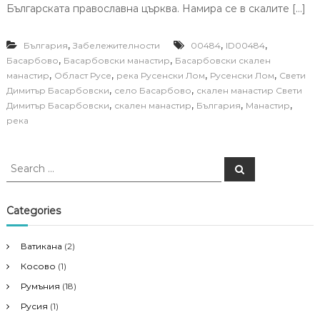
Българската православна църква. Намира се в скалите […]
,
,
,
България
Забележителности
00484
ID00484
,
,
Басарбово
Басарбовски манастир
Басарбовски скален
,
,
,
,
манастир
Област Русе
река Русенски Лом
Русенски Лом
Свети
,
,
Димитър Басарбовски
село Басарбово
скален манастир Свети
,
,
,
,
Димитър Басарбовски
скален манастир
България
Манастир
река
S
S
e
e
a
a
r
c
r
Categories
h
c
h
Ватикана
(2)
f
Косово
(1)
o
r
Румъния
(18)
:
Русия
(1)