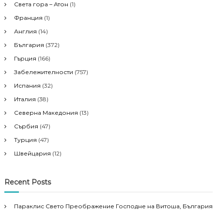
Света гора – Атон
(1)
Франция
(1)
Англия
(14)
България
(372)
Гърция
(166)
Забележителности
(757)
Испания
(32)
Италия
(38)
Северна Македония
(13)
Сърбия
(47)
Турция
(47)
Швейцария
(12)
Recent Posts
Параклис Свето Преображение Господне на Витоша, България