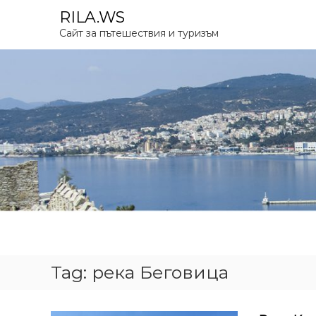
S
RILA.WS
k
Сайт за пътешествия и туризъм
i
p
t
o
c
o
n
t
e
n
t
Tag:
река Беговица