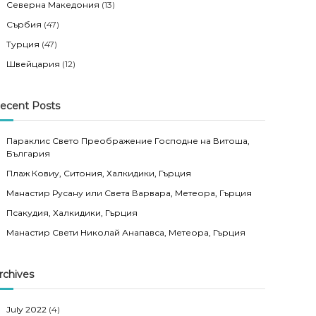
Северна Македония
(13)
Сърбия
(47)
Турция
(47)
Швейцария
(12)
ecent Posts
Параклис Свето Преображение Господне на Витоша,
България
Плаж Ковиу, Ситония, Халкидики, Гърция
Манастир Русану или Света Варвара, Метеора, Гърция
Псакудия, Халкидики, Гърция
Манастир Свети Николай Анапавса, Метеора, Гърция
rchives
July 2022
(4)