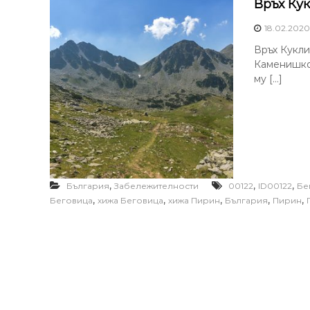
Връх Ку
18.02.2020
Връх Кукли
Каменишкот
му […]
,
,
,
България
Забележителности
00122
ID00122
Бе
,
,
,
,
,
Беговица
хижа Беговица
хижа Пирин
България
Пирин