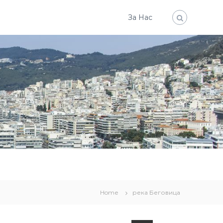
За Нас
Home
река Беговица