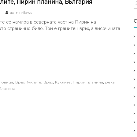
S
клите, Пирин планина, България
e
adminrilaws
a
r
C
те се намира в северната част на Пирин на
c
о странично било. Той е гранитен връх, а височината
h
f
o
r
:
,
,
,
,
,
говица
Връх Куклите
Връх
Куклите
Пирин планина
река
Планина