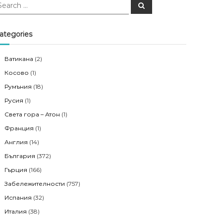
S
e
a
r
c
ategories
h
Ватикана
(2)
Косово
(1)
Румъния
(18)
Русия
(1)
Света гора – Атон
(1)
Франция
(1)
Англия
(14)
България
(372)
Гърция
(166)
Забележителности
(757)
Испания
(32)
Италия
(38)