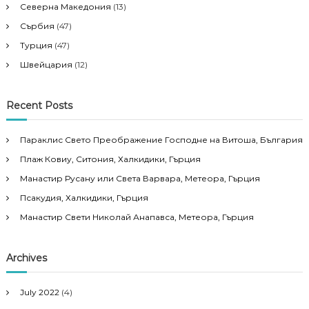
Северна Македония
(13)
Сърбия
(47)
Турция
(47)
Швейцария
(12)
Recent Posts
Параклис Свето Преображение Господне на Витоша, България
Плаж Ковиу, Ситония, Халкидики, Гърция
Манастир Русану или Света Варвара, Метеора, Гърция
Псакудия, Халкидики, Гърция
Манастир Свети Николай Анапавса, Метеора, Гърция
Archives
July 2022
(4)