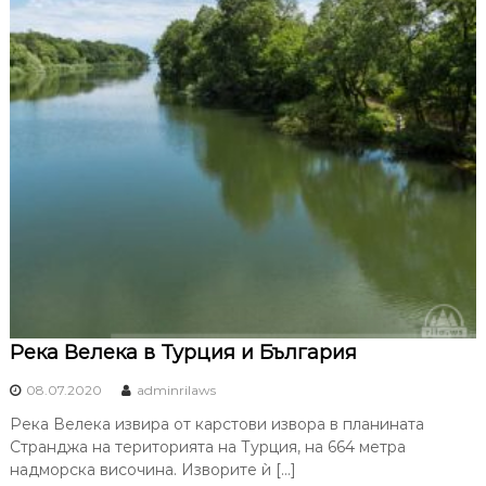
Река Велека в Турция и България
08.07.2020
adminrilaws
Река Велека извира от карстови извора в планината
Странджа на територията на Турция, на 664 метра
надморска височина. Изворите ѝ […]