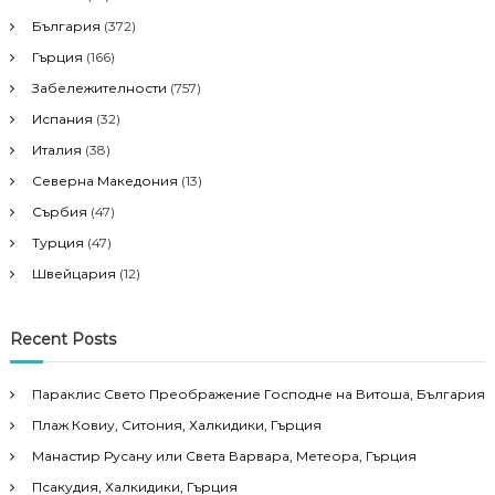
България
(372)
Гърция
(166)
Забележителности
(757)
Испания
(32)
Италия
(38)
Северна Македония
(13)
Сърбия
(47)
Турция
(47)
Швейцария
(12)
Recent Posts
Параклис Свето Преображение Господне на Витоша, България
Плаж Ковиу, Ситония, Халкидики, Гърция
Манастир Русану или Света Варвара, Метеора, Гърция
Псакудия, Халкидики, Гърция