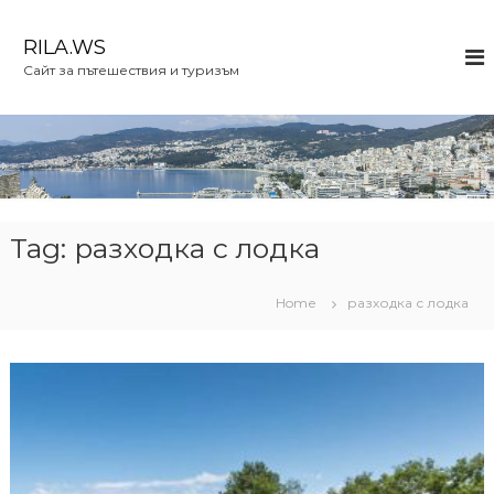
S
k
RILA.WS
i
Сайт за пътешествия и туризъм
p
t
o
c
o
n
t
e
Tag:
разходка с лодка
n
t
Home
разходка с лодка