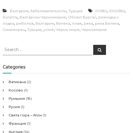
,
,
,
,
България
Забележителности
Турция
00382
ID00382
,
,
,
Ахлатлъ
Български Черноморие
Област Бургас
разходка с
,
,
,
,
,
,
,
лодка
риболов
България
Велека
плаж
река
река Велека
,
,
,
,
Синеморец
Турция
устие
Черно море
Черноморие
S
S
e
e
a
a
r
c
r
Categories
h
c
h
Ватикана
(2)
f
Косово
(1)
o
r
Румъния
(18)
:
Русия
(1)
Света гора – Атон
(1)
Франция
(1)
Англия
(14)