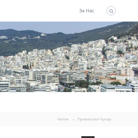
За Нас
Home
Превалски Чукар