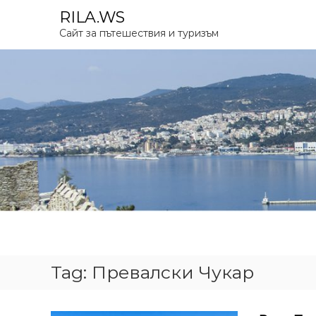
S
RILA.WS
k
Сайт за пътешествия и туризъм
i
p
t
o
c
o
n
t
e
n
t
Tag:
Превалски Чукар