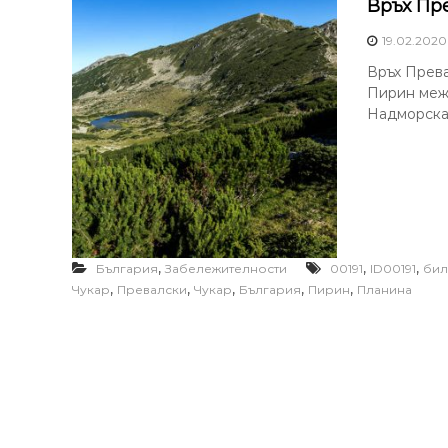
Връх Пр
19.02.2020
Връх Прева
Пирин меж
Надморскат
,
,
,
България
Забележителности
00191
ID00191
би
,
,
,
,
,
Чукар
Превалски
Чукар
България
Пирин
Планина