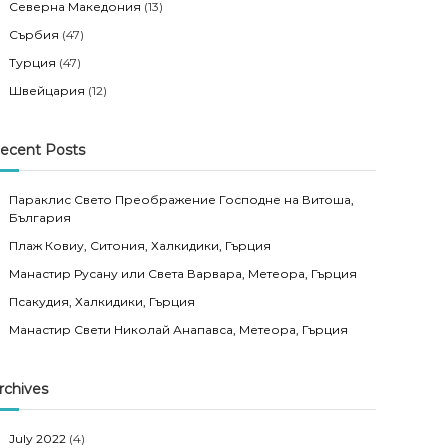
Северна Македония
(13)
Сърбия
(47)
Турция
(47)
Швейцария
(12)
ecent Posts
Параклис Свето Преображение Господне на Витоша,
България
Плаж Ковиу, Ситония, Халкидики, Гърция
Манастир Русану или Света Варвара, Метеора, Гърция
Псакудия, Халкидики, Гърция
Манастир Свети Николай Анапавса, Метеора, Гърция
rchives
July 2022
(4)