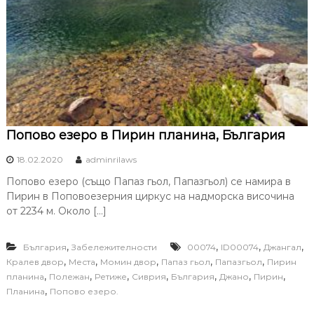
Попово езеро в Пирин планина, България
18.02.2020
adminrilaws
Попово езеро (също Папаз гьол, Папазгьол) се намира в
Пирин в Поповоезерния циркус на надморска височина
от 2234 м. Около […]
,
,
,
,
България
Забележителности
00074
ID00074
Джангал
,
,
,
,
,
Кралев двор
Места
Момин двор
Папаз гьол
Папазгьол
Пирин
,
,
,
,
,
,
,
планина
Полежан
Ретиже
Сиврия
България
Джано
Пирин
,
Планина
Попово езеро.