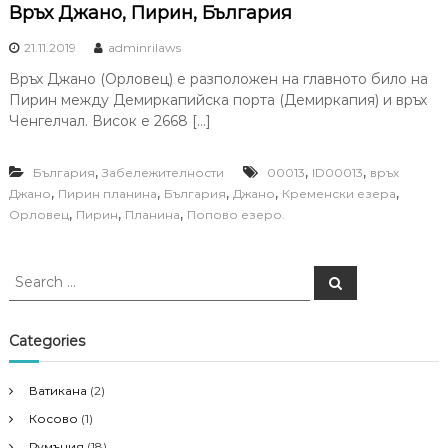
Връх Джано, Пирин, България
21.11.2019
adminrilaws
Връх Джано (Орловец) е разположен на главното било на
Пирин между Демиркапийска порта (Демиркапия) и връх
Ченгелчал. Висок е 2668 […]
,
,
,
България
Забележителности
00013
ID00013
връх
,
,
,
,
,
Джано
Пирин планина
България
Джано
Кременски езера
,
,
,
Орловец
Пирин
Планина
Попово езеро.
S
S
e
e
a
a
r
c
r
Categories
h
c
h
Ватикана
(2)
f
Косово
(1)
o
r
Румъния
(18)