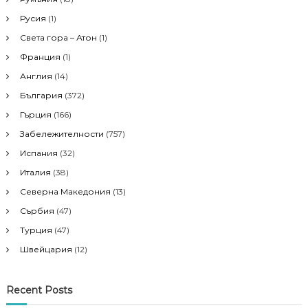
:
Русия
(1)
Света гора – Атон
(1)
Франция
(1)
Англия
(14)
България
(372)
Гърция
(166)
Забележителности
(757)
Испания
(32)
Италия
(38)
Северна Македония
(13)
Сърбия
(47)
Турция
(47)
Швейцария
(12)
Recent Posts