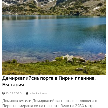
Демиркапийска порта в Пирин планина,
България
18.02.2020
adminrilaws
Демиркапия или Демиркапийска порта е седловина в
Пирин, намираща се на главното било на 2480 метра