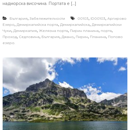
надморска височина. Портата е […]
,
,
,
България
Забележителности
00103
ID00103
Аргирово
,
,
,
Езеро
Демиркапийска порта
Демиркапийска
Демиркапийски
,
,
,
,
,
Чуки
Демиркапия
Желязна порта
Пирин планина
порта
,
,
,
,
,
,
Проход
Седловина
България
Джано
Пирин
Планина
Попово
езеро.