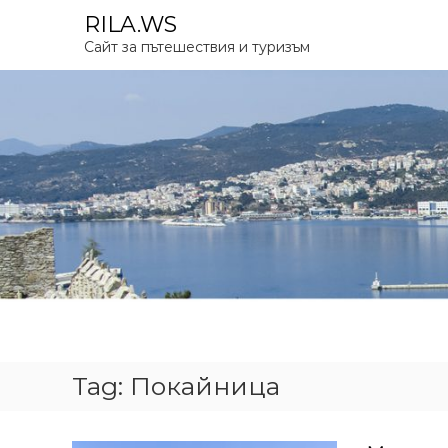
S
RILA.WS
k
Сайт за пътешествия и туризъм
i
p
t
o
c
o
n
t
e
n
t
Tag:
Покайница