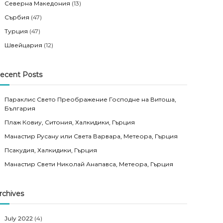
Северна Македония
(13)
Сърбия
(47)
Турция
(47)
Швейцария
(12)
ecent Posts
Параклис Свето Преображение Господне на Витоша,
България
Плаж Ковиу, Ситония, Халкидики, Гърция
Манастир Русану или Света Варвара, Метеора, Гърция
Псакудия, Халкидики, Гърция
Манастир Свети Николай Анапавса, Метеора, Гърция
rchives
July 2022
(4)