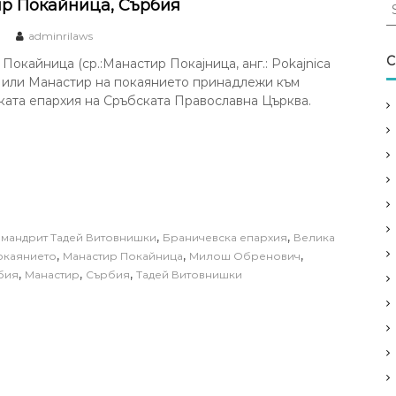
S
р Покайница, Сърбия
e
adminrilaws
a
r
C
Покайница (ср.:Манастир Покајница, анг.: Pokajnica
c
 или Манастир на покаянието принадлежи към
h
ата епархия на Сръбската Православна Църква.
f
o
r
:
,
,
мандрит Тадей Витовнишки
Браничевска епархия
Велика
,
,
,
окаянието
Манастир Покайница
Милош Обренович
,
,
,
бия
Манастир
Сърбия
Тадей Витовнишки