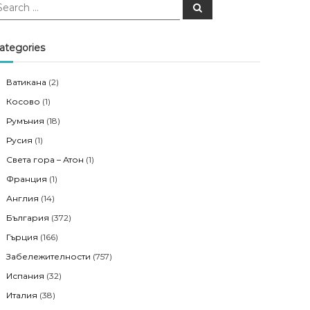
S
e
a
r
c
ategories
h
Ватикана
(2)
Косово
(1)
Румъния
(18)
Русия
(1)
Света гора – Атон
(1)
Франция
(1)
Англия
(14)
България
(372)
Гърция
(166)
Забележителности
(757)
Испания
(32)
Италия
(38)