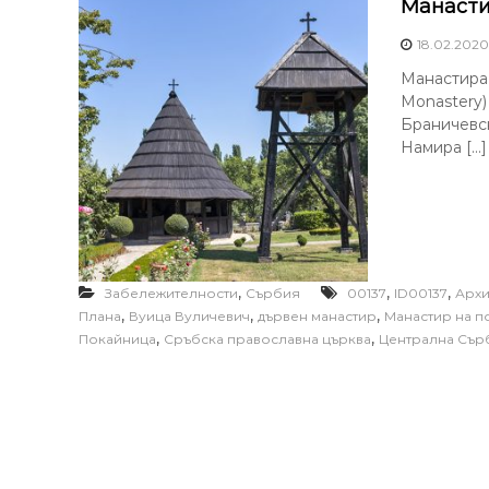
Манасти
18.02.2020
Манастира 
Monastery)
Браничевск
Намира […]
,
,
,
Забележителности
Сърбия
00137
ID00137
Архи
,
,
,
Плана
Вуица Вуличевич
дървен манастир
Манастир на п
,
,
Покайница
Сръбска православна църква
Централна Сър