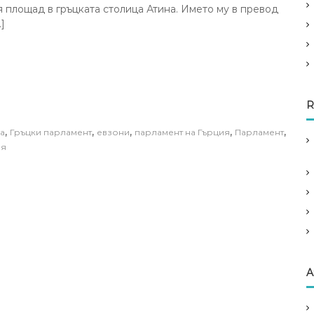
 площад в гръцката столица Атина. Името му в превод
]
R
,
,
,
,
,
а
Гръцки парламент
евзони
парламент на Гърция
Парламент
ия
A