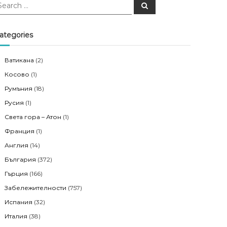
S
e
a
r
c
ategories
h
Ватикана
(2)
Косово
(1)
Румъния
(18)
Русия
(1)
Света гора – Атон
(1)
Франция
(1)
Англия
(14)
България
(372)
Гърция
(166)
Забележителности
(757)
Испания
(32)
Италия
(38)