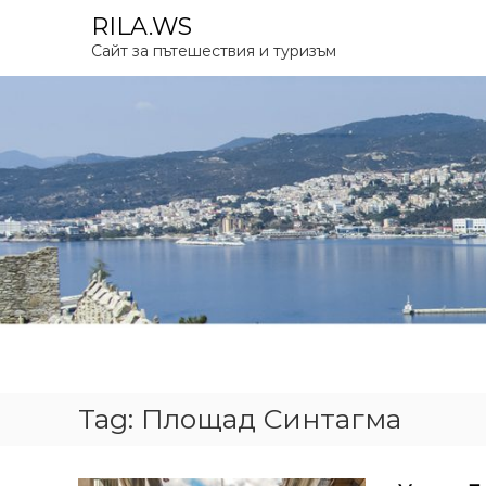
S
RILA.WS
k
Сайт за пътешествия и туризъм
i
p
t
o
c
o
n
t
e
n
t
Tag:
Площад Синтагма