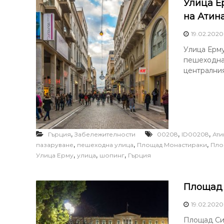
Улица Е
на Атина
19.02.2020
Улица Ерму 
пешеходна 
централния
,
,
,
Гърция
Забележителности
00208
ID00208
Ати
,
,
,
пазаруване
пешеходна улица
Площад Монастираки
Пло
,
,
,
Улица Ерму
улица
шопинг
Гърция
Площад 
19.02.2020
Площад Синт