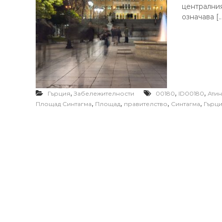
централния
означава […
,
,
,
Гърция
Забележителности
00180
ID00180
Атин
,
,
,
,
Площад Синтагма
Площад
правителство
Синтагма
Гърц