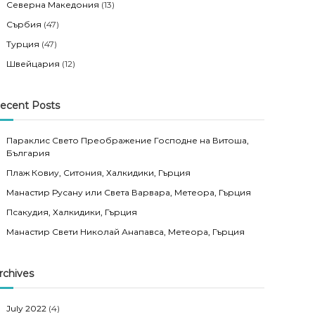
Северна Македония
(13)
Сърбия
(47)
Турция
(47)
Швейцария
(12)
ecent Posts
Параклис Свето Преображение Господне на Витоша,
България
Плаж Ковиу, Ситония, Халкидики, Гърция
Манастир Русану или Света Варвара, Метеора, Гърция
Псакудия, Халкидики, Гърция
Манастир Свети Николай Анапавса, Метеора, Гърция
rchives
July 2022
(4)