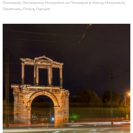
,
,
,
,
Лисикрат
Лисикрати
Монумент на Лисикрат в Атина
Монумент
,
,
Паметник
Плака
Гърция