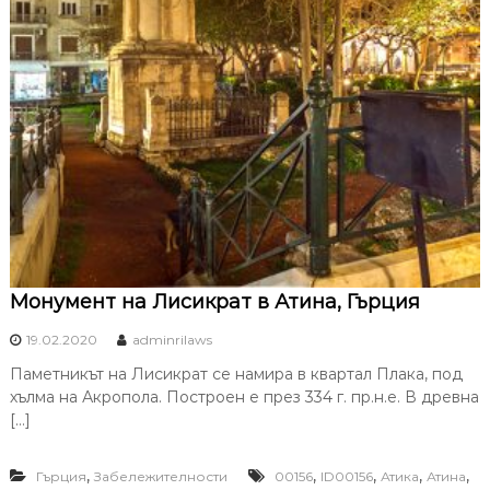
Монумент на Лисикрат в Атина, Гърция
19.02.2020
adminrilaws
Паметникът на Лисикрат се намира в квартал Плака, под
хълма на Акропола. Построен е през 334 г. пр.н.е. В древна
[…]
,
,
,
,
,
Гърция
Забележителности
00156
ID00156
Атика
Атина