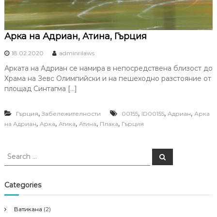
Арка на Адриан, Атина, Гърция
18.02.2020
adminrilaws
Арката на Адриан се намира в непосредствена близост до
Храма на Зевс Олимпийски и на пешеходно разстояние от
площад Синтагма […]
,
,
,
,
Гърция
Забележителности
00155
ID00155
Адриан
Арка
,
,
,
,
,
на Адриан
Арка
Атика
Атина
Плака
Гърция
S
S
e
e
a
a
r
c
r
Categories
h
c
h
Ватикана
(2)
f