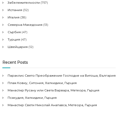
Забележителности
(757)
Испания
(32)
Италия
(38)
Северна Македония
(13)
Сърбия
(47)
Турция
(47)
Швейцария
(12)
Recent Posts
Параклис Свето Преображение Господне на Витоша, България
Плаж Ковиу, Ситония, Халкидики, Гърция
Манастир Русану или Света Варвара, Метеора, Гърция
Псакудия, Халкидики, Гърция
Манастир Свети Николай Анапавса, Метеора, Гърция