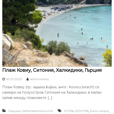
Плаж Ковиу, Ситония, Халкидики, Гърция
16.07.2022
adminrilaws
Плаж Ковиу (гр.: παραλία Κοβιού, англ.: Koviou beach) се
намира на полуостров Ситония на Халкидики, в малък
залив между плажовете […]
,
,
,
,
Гърция
Забележителности
00756
ID00756
Бяло море