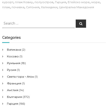
,
,
,
,
,
,
курорт
плаж Ковиу
полуостров
Гърция
Егейско море
море
,
,
,
,
плаж
почивка
Ситония
Халкидики
Централна Македония
S
S
e
e
a
a
r
c
r
Categories
h
c
h
Ватикана
(2)
f
Косово
(1)
o
r
Румъния
(18)
:
Русия
(1)
Света гора – Атон
(1)
Франция
(1)
Англия
(14)
България
(372)
Гърция
(166)