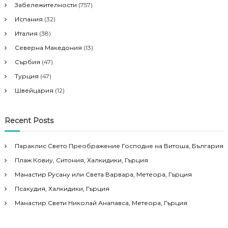
Забележителности
(757)
Испания
(32)
Италия
(38)
Северна Македония
(13)
Сърбия
(47)
Турция
(47)
Швейцария
(12)
Recent Posts
Параклис Свето Преображение Господне на Витоша, България
Плаж Ковиу, Ситония, Халкидики, Гърция
Манастир Русану или Света Варвара, Метеора, Гърция
Псакудия, Халкидики, Гърция
Манастир Свети Николай Анапавса, Метеора, Гърция