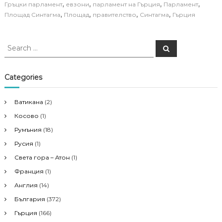
,
,
,
,
Гръцки парламент
евзони
парламент на Гърция
Парламент
,
,
,
,
Площад Синтагма
Площад
правителство
Синтагма
Гърция
S
S
e
e
a
a
r
c
r
Categories
h
c
h
Ватикана
(2)
f
Косово
(1)
o
r
Румъния
(18)
:
Русия
(1)
Света гора – Атон
(1)
Франция
(1)
Англия
(14)
България
(372)
Гърция
(166)