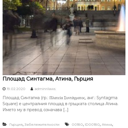
Площад Синтагма, Атина, Гърция
19.02.2020
adminrilaws
Площад Синтагма (гр.: Πλατεία Συντάγματος, анг.: Syntagma
Square) е централния площад в гръцката столица Атина.
Името му в превод означава […]
,
,
,
,
Гърция
Забележителности
00180
ID00180
Атина