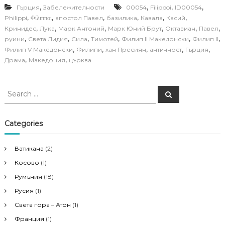
,
,
,
,
Гърция
Забележителности
00054
Filippoi
ID00054
,
,
,
,
,
,
Philippi
Φίλιπποι
апостол Павел
базилика
Кавала
Касий
,
,
,
,
,
,
Кринидес
Лука
Марк Антоний
Марк Юний Брут
Октавиан
Павел
,
,
,
,
,
,
руини
Света Лидия
Сила
Тимотей
Филип II Македонски
Филип II
,
,
,
,
,
Филип V Македонски
Филипи
хан Пресиян
античност
Гърция
,
,
Драма
Македония
църква
S
S
e
e
a
a
r
c
r
Categories
h
c
h
Ватикана
(2)
f
Косово
(1)
o
r
Румъния
(18)
:
Русия
(1)
Света гора – Атон
(1)
Франция
(1)