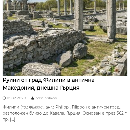
Руини от град Филипи в антична
Македония, днешна Гърция
18.02.2020
adminrilaws
Филипи (гр.: Φίλιπποι, анг.: Philippi, Filippoi) е античен град,
разположен близо до Кавала, Гърция. Основан е през 362 г.
пр. […]