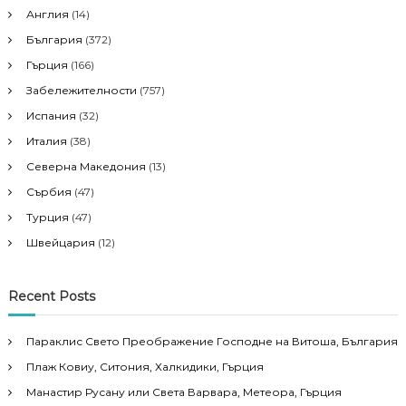
Англия
(14)
България
(372)
Гърция
(166)
Забележителности
(757)
Испания
(32)
Италия
(38)
Северна Македония
(13)
Сърбия
(47)
Турция
(47)
Швейцария
(12)
Recent Posts
Параклис Свето Преображение Господне на Витоша, България
Плаж Ковиу, Ситония, Халкидики, Гърция
Манастир Русану или Света Варвара, Метеора, Гърция