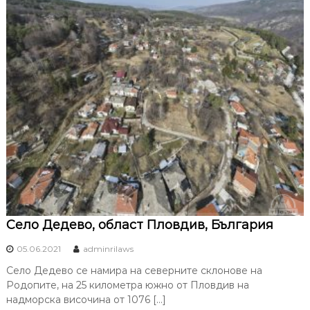
Село Дедево, област Пловдив, България
05.06.2021
adminrilaws
Село Дедево се намира на северните склонове на
Родопите, на 25 километра южно от Пловдив на
надморска височина от 1076 […]