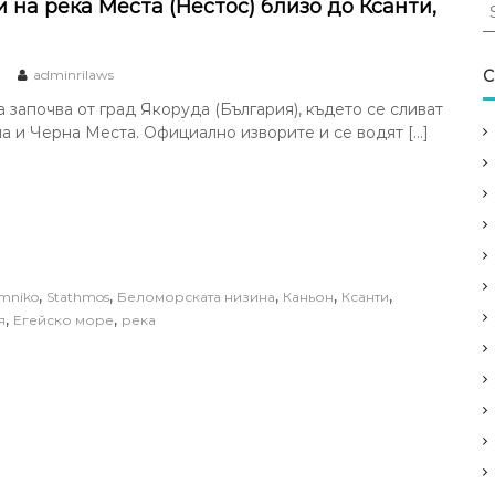
S
на река Места (Нестос) близо до Ксанти,
e
a
r
adminrilaws
C
c
 започва от град Якоруда (България), където се сливат
h
а и Черна Места. Официално изворите и се водят […]
f
o
r
:
,
,
,
,
,
mniko
Stathmos
Беломорската низина
Каньон
Ксанти
,
,
я
Егейско море
река