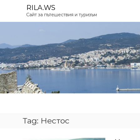
S
RILA.WS
k
Сайт за пътешествия и туризъм
i
p
t
o
c
o
n
t
e
n
t
Tag:
Нестос