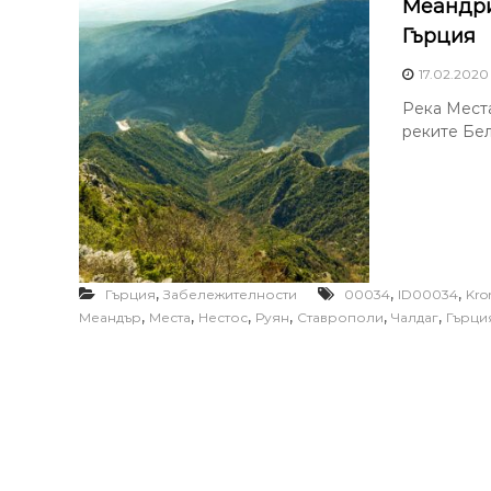
Меандри 
Гърция
17.02.2020
Река Места
реките Бел
,
,
,
Гърция
Забележителности
00034
ID00034
Kro
,
,
,
,
,
,
Меандър
Места
Нестос
Руян
Ставрополи
Чалдаг
Гърци