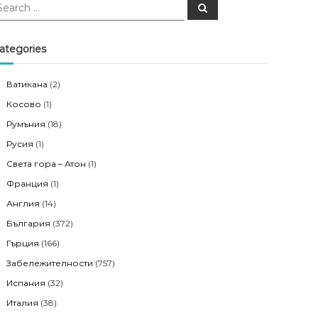
S
e
a
r
c
ategories
h
Ватикана
(2)
Косово
(1)
Румъния
(18)
Русия
(1)
Света гора – Атон
(1)
Франция
(1)
Англия
(14)
България
(372)
Гърция
(166)
Забележителности
(757)
Испания
(32)
Италия
(38)