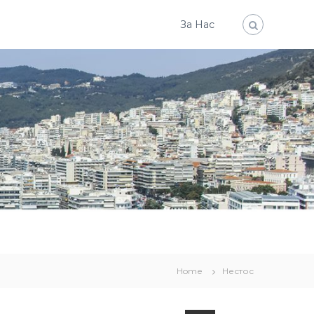
За Нас
Home
Нестос