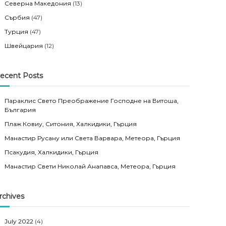
Северна Македония
(13)
Сърбия
(47)
Турция
(47)
Швейцария
(12)
ecent Posts
Параклис Свето Преображение Господне на Витоша,
България
Плаж Ковиу, Ситония, Халкидики, Гърция
Манастир Русану или Света Варвара, Метеора, Гърция
Псакудия, Халкидики, Гърция
Манастир Свети Николай Анапавса, Метеора, Гърция
rchives
July 2022
(4)