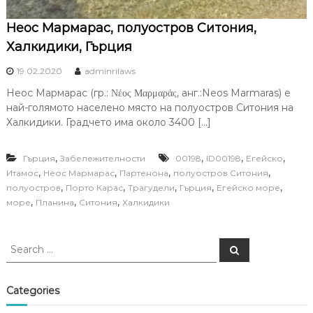
Неос Мармарас, полуостров Ситония,
Халкидики, Гърция
19.02.2020
adminrilaws
Неос Мармарас (гр.: Νέος Μαρμαράς, анг.:Neos Marmaras) е
най-голямото населено място на полуостров Ситония на
Халкидики. Градчето има около 3400 […]
,
,
,
,
Гърция
Забележителности
00198
ID00198
Егейско
,
,
,
,
Итамос
Неос Мармарас
Партенона
полуостров Ситония
,
,
,
,
,
полуостров
Порто Карас
Трагудели
Гърция
Егейско море
,
,
,
море
Планина
Ситония
Халкидики
S
S
e
e
a
a
r
c
r
Categories
h
c