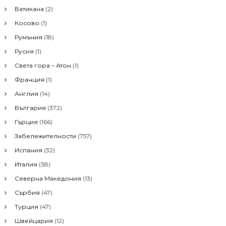
h
Ватикана
(2)
f
Косово
(1)
o
r
Румъния
(18)
:
Русия
(1)
Света гора – Атон
(1)
Франция
(1)
Англия
(14)
България
(372)
Гърция
(166)
Забележителности
(757)
Испания
(32)
Италия
(38)
Северна Македония
(13)
Сърбия
(47)
Турция
(47)
Швейцария
(12)