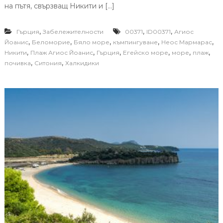
на пътя, свързващ Никити и […]
,
,
,
Гърция
Забележителности
00371
ID00371
Агиос
,
,
,
,
,
Йоанис
Беломорие
Бяло море
къмпингуване
Неос Мармарас
,
,
,
,
,
,
Никити
Плаж Агиос Йоанис
Гърция
Егейско море
море
плаж
,
,
почивка
Ситония
Халкидики