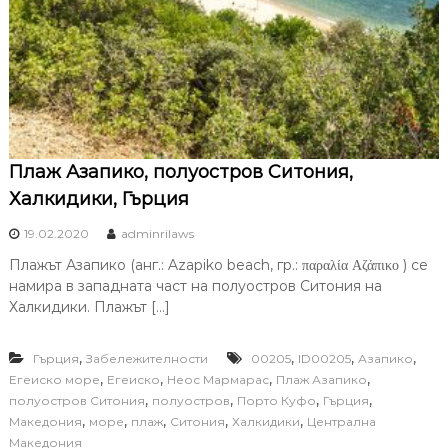
Плаж Азапико, полуостров Ситония,
Халкидики, Гърция
19.02.2020
adminrilaws
Плажът Азапико (анг.: Azapiko beach, гр.: παραλία Αζάπικο ) се
намира в западната част на полуостров Ситония на
Халкидики. Плажът […]
,
,
,
,
Гърция
Забележителности
00205
ID00205
Азапико
,
,
,
,
Егеиско море
Егеиско
Неос Мармарас
Плаж Азапико
,
,
,
,
полуостров Ситония
полуостров
Порто Куфо
Гърция
,
,
,
,
,
Македония
море
плаж
Ситония
Халкидики
Централна
Македония