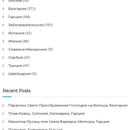
Англия
(14)
България
(372)
Гърция
(166)
Забележителности
(757)
Испания
(32)
Италия
(38)
Северна Македония
(13)
Сърбия
(47)
Турция
(47)
Швейцария
(12)
Recent Posts
Параклис Свето Преображение Господне на Витоша, България
Плаж Ковиу, Ситония, Халкидики, Гърция
Манастир Русану или Света Варвара, Метеора, Гърция
Псакудия, Халкидики, Гърция