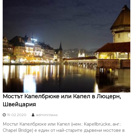
Мостът Капелбрюке или Капел в Люцерн,
Швейцария
19.02.2020
adminrilaws
Мостът Капелбрюке или Капел (нем.: Kapellbrücke, анг.:
Chapel Bridge) е един от най-старите дървени мостове в