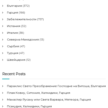
България
(372)
Гърция
(166)
Забележителности
(757)
Испания
(32)
Италия
(38)
Северна Македония
(13)
Сърбия
(47)
Турция
(47)
Швейцария
(12)
Recent Posts
Параклис Свето Преображение Господне на Витоша, България
Плаж Ковиу, Ситония, Халкидики, Гърция
Манастир Русану или Света Варвара, Метеора, Гърция
Псакудия, Халкидики, Гърция