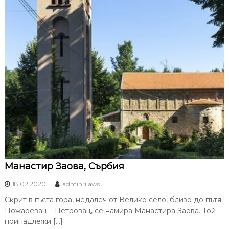
Манастир Заова, Сърбия
18.02.2020
adminrilaws
Скрит в гъста гора, недалеч от Велико село, близо до пътя
Пожаревац – Петровац, се намира Манастира Заова. Той
принадлежи […]