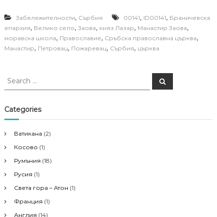
,
,
,
Забележителности
Сърбия
00141
ID00141
Браничевска
,
,
,
,
,
епархия
Велико село
Заова
княз Лазар
Манастир Заова
,
,
,
моравска школа
Православие
Сръбска православна църква
,
,
,
,
Манастир
Петровац
Пожаревац
Сърбия
църква
S
S
e
e
a
a
r
c
r
Categories
h
c
h
Ватикана
(2)
f
Косово
(1)
o
r
Румъния
(18)
:
Русия
(1)
Света гора – Атон
(1)
Франция
(1)
Англия
(14)