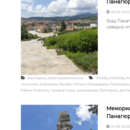
Панагюр
26.09.202
Град Панаг
северно от
,
,
,
България
Забележителности
00456
ID00456
А
,
,
,
комплекс Априлци
Музей
Област Пазарджик
Панагюри
,
,
,
,
Райна Княгиня
Средна Гора
съкровище
България
въста
Мемориа
Панагюр
01.09.202