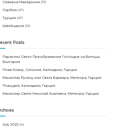
Северна Македония
(13)
Сърбия
(47)
Турция
(47)
Швейцария
(12)
ecent Posts
Параклис Свето Преображение Господне на Витоша,
България
Плаж Ковиу, Ситония, Халкидики, Гърция
Манастир Русану или Света Варвара, Метеора, Гърция
Псакудия, Халкидики, Гърция
Манастир Свети Николай Анапавса, Метеора, Гърция
rchives
July 2022
(4)