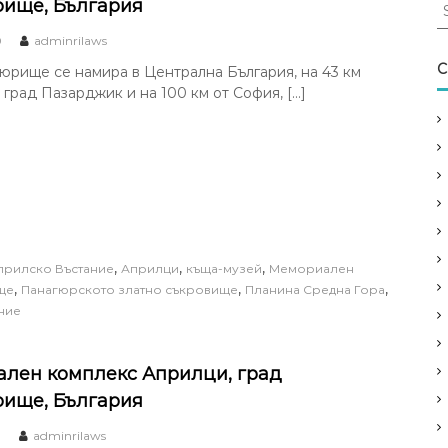
S
ище, България
e
0
adminrilaws
a
r
C
юрище се намира в Централна България, на 43 км
c
 град Пазарджик и на 100 км от София, […]
h
f
o
r
:
,
,
,
прилско Въстание
Априлци
къща-музей
Мемориален
,
,
,
ще
Панагюрското златно съкровище
Планина Средна Гора
ние
лен комплекс Априлци, град
ище, България
0
adminrilaws