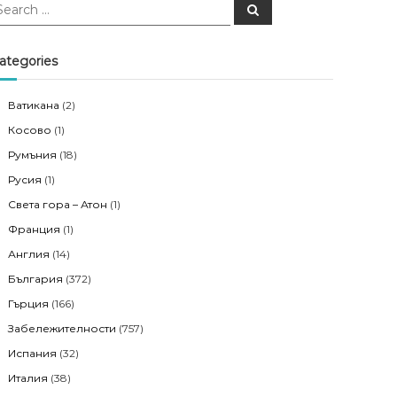
S
e
a
r
c
ategories
h
Ватикана
(2)
Косово
(1)
Румъния
(18)
Русия
(1)
Света гора – Атон
(1)
Франция
(1)
Англия
(14)
България
(372)
Гърция
(166)
Забележителности
(757)
Испания
(32)
Италия
(38)