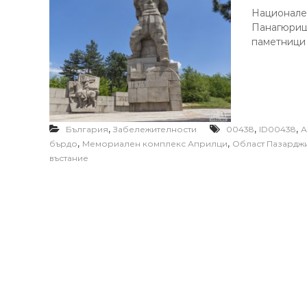
Национале
Панагюрище
паметници 
,
,
,
България
Забележителности
00438
ID00438
А
,
,
бърдо
Мемориален комплекс Априлци
Област Пазардж
въстание