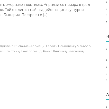
н мемориален комплекс Априлци се намира в град
. Той е един от най-въздействащите културни
в България. Построен е […]
R
,
,
,
прилско Въстание
Априлци
Георги Бенковски
Маньово
,
,
,
,
,
ик
Паметник
Панагюрище
Райна Княгиня
България
A