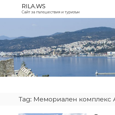
S
RILA.WS
k
Сайт за пътешествия и туризъм
i
p
t
o
c
o
n
t
e
n
t
Tag:
Мемориален комплекс