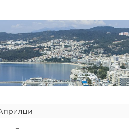
 Априлци