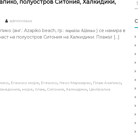
S
апико, полуостров Ситония, Халкидики,
e
a
r
adminrilaws
C
c
ико (анг.: Azapiko beach, гр.: παραλία Αζάπικο ) се намира в
h
част на полуостров Ситония на Халкидики. Плажът […]
f
o
r
:
,
,
,
,
,
пико
Егеиско море
Егеиско
Неос Мармарас
Плаж Азапико
,
,
,
,
,
акедония
море
плаж
Ситония
Халкидики
Централна