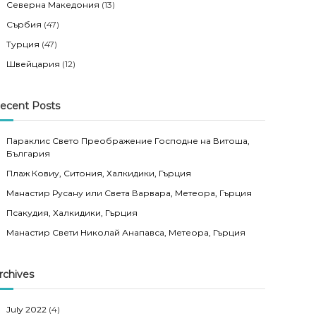
Северна Македония
(13)
Сърбия
(47)
Турция
(47)
Швейцария
(12)
ecent Posts
Параклис Свето Преображение Господне на Витоша,
България
Плаж Ковиу, Ситония, Халкидики, Гърция
Манастир Русану или Света Варвара, Метеора, Гърция
Псакудия, Халкидики, Гърция
Манастир Свети Николай Анапавса, Метеора, Гърция
rchives
July 2022
(4)