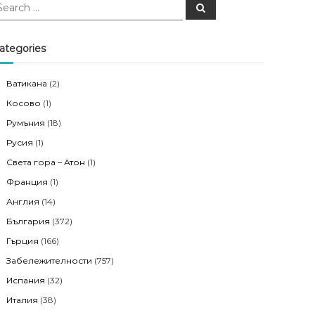
S
e
a
r
c
ategories
h
Ватикана
(2)
Косово
(1)
Румъния
(18)
Русия
(1)
Света гора – Атон
(1)
Франция
(1)
Англия
(14)
България
(372)
Гърция
(166)
Забележителности
(757)
Испания
(32)
Италия
(38)