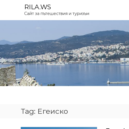
S
RILA.WS
k
Сайт за пътешествия и туризъм
i
p
t
o
c
o
n
t
e
n
t
Tag:
Егеиско