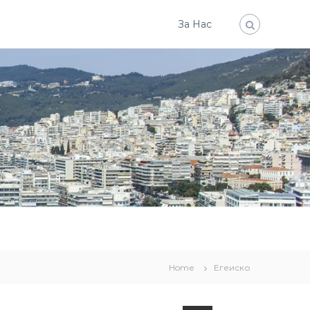
За Нас
Home
Егеиско