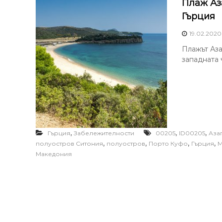
Плаж Аз
Гърция
19.02.2020
Плажът Азап
западната 
,
,
,
Гърция
Забележителности
00205
ID00205
Аза
,
,
,
,
полуостров Ситония
полуостров
Порто Куфо
Гърция
М
Македония