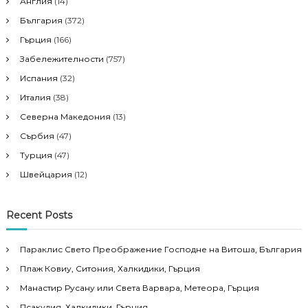
Англия
(14)
България
(372)
Гърция
(166)
Забележителности
(757)
Испания
(32)
Италия
(38)
Северна Македония
(13)
Сърбия
(47)
Турция
(47)
Швейцария
(12)
Recent Posts
Параклис Свето Преображение Господне на Витоша, България
Плаж Ковиу, Ситония, Халкидики, Гърция
Манастир Русану или Света Варвара, Метеора, Гърция
Псакудия, Халкидики, Гърция