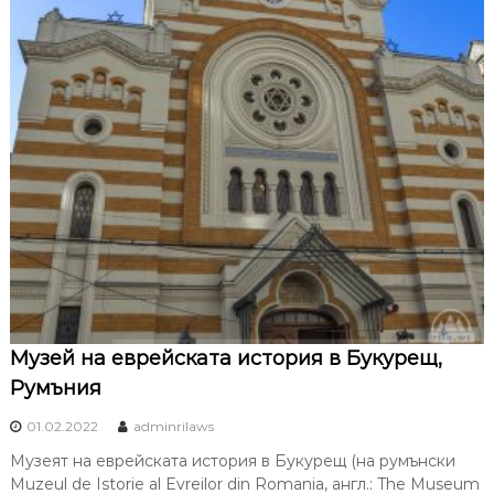
Музей на еврейската история в Букурещ,
Румъния
01.02.2022
adminrilaws
Музеят на еврейската история в Букурещ (на румънски
Muzeul de Istorie al Evreilor din Romania, англ.: The Museum