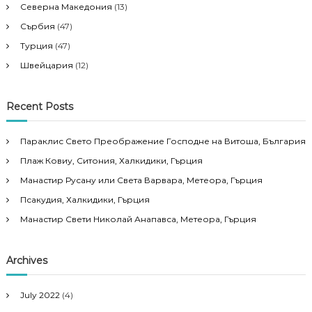
Северна Македония
(13)
Сърбия
(47)
Турция
(47)
Швейцария
(12)
Recent Posts
Параклис Свето Преображение Господне на Витоша, България
Плаж Ковиу, Ситония, Халкидики, Гърция
Манастир Русану или Света Варвара, Метеора, Гърция
Псакудия, Халкидики, Гърция
Манастир Свети Николай Анапавса, Метеора, Гърция
Archives
July 2022
(4)