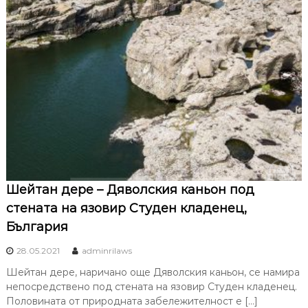
Шейтан дере – Дяволския каньон под
стената на язовир Студен кладенец,
България
28.05.2021
adminrilaws
Шейтан дере, наричано още Дяволския каньон, се намира
непосредствено под стената на язовир Студен кладенец.
Половината от природната забележителност е […]