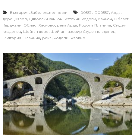
,
,
,
,
България
Забележителности
00557
ID00557
Арда
,
,
,
,
,
дере
Дявол
Дяволски каньон
Източни Родопи
Каньон
Област
,
,
,
,
Кърджали
Област Хасково
река Арда
Родопа Планина
Студен
,
,
,
,
кладенец
Шейтан дере
Шейтан
язовир Студен кладенец
,
,
,
,
България
Планина
река
Родопи
Язовир