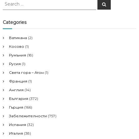
S
S
e
e
a
a
r
c
r
Categories
h
c
h
Ватикана
(2)
f
Косово
(1)
o
r
Румъния
(18)
:
Русия
(1)
Света гора – Атон
(1)
Франция
(1)
Англия
(14)
България
(372)
Гърция
(166)
Забележителности
(757)
Испания
(32)
Италия
(38)