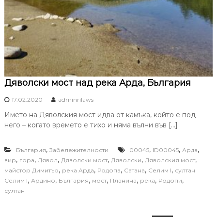
Дяволски мост над река Арда, България
17.02.2020
adminrilaws
Името на Дяволския мост идва от камъка, който е под
него – когато времето е тихо и няма вълни във […]
,
,
,
,
България
Забележителности
00045
ID00045
Арда
,
,
,
,
,
,
вир
гора
Дявол
Дяволски мост
Дяволски
Дяволския мост
,
,
,
,
,
майстор Димитър
река Арда
Родопа
Сатана
Селим I
султан
,
,
,
,
,
,
,
Селим I
Ардино
България
мост
Планина
река
Родопи
султан