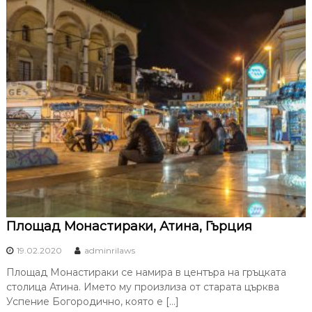
Площад Монастираки, Атина, Гърция
19.02.2020
adminrilaws
Площад Монастираки се намира в центъра на гръцката
столица Атина. Името му произлиза от старата църква
Успение Богородично, която е […]