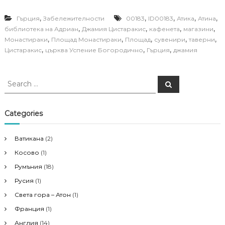
,
,
,
,
,
Гърция
Забележителности
00183
ID00183
Атика
Атина
,
,
,
,
библиотека на Адриан
Джамия Цистаракис
кафенета
магазини
,
,
,
,
,
Монастираки
Площад Монастираки
Площад
сувенири
таверни
,
,
,
Цистаракис
църква Успение Богородично
Гърция
джамия
S
S
e
e
a
a
r
c
r
Categories
h
c
h
Ватикана
(2)
f
Косово
(1)
o
r
Румъния
(18)
:
Русия
(1)
Света гора – Атон
(1)
Франция
(1)
Англия
(14)