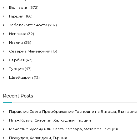
България
(372)
Гърция
(166)
Забележителности
(757)
Испания
(32)
Италия
(38)
Северна Македония
(13)
Сърбия
(47)
Турция
(47)
Швейцария
(12)
Recent Posts
Параклис Свето Преображение Господне на Витоша, България
Плаж Ковиу, Ситония, Халкидики, Гърция
Манастир Русану или Света Варвара, Метеора, Гърция
Псакудия, Халкидики, Гърция