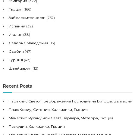
България
(372)
Гърция
(166)
Забележителности
(757)
Испания
(32)
Италия
(38)
Северна Македония
(13)
Сърбия
(47)
Турция
(47)
Швейцария
(12)
Recent Posts
Параклис Свето Преображение Господне на Витоша, България
Плаж Ковиу, Ситония, Халкидики, Гърция
Манастир Русану или Света Варвара, Метеора, Гърция
Псакудия, Халкидики, Гърция
Манастир Свети Николай Анапавса, Метеора, Гърция