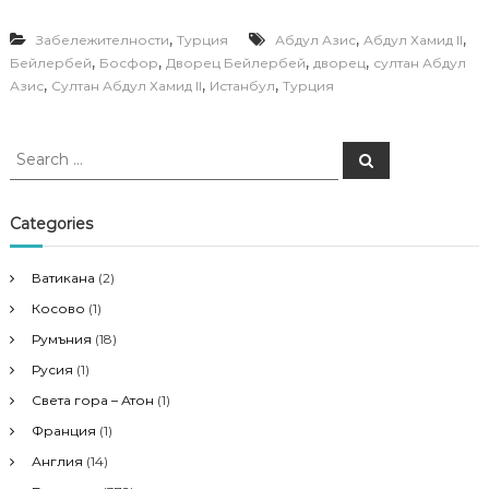
,
,
,
Забележителности
Турция
Абдул Азис
Абдул Хамид II
,
,
,
,
Бейлербей
Босфор
Дворец Бейлербей
дворец
султан Абдул
,
,
,
Азис
Султан Абдул Хамид II
Истанбул
Турция
S
S
e
e
a
a
r
c
r
Categories
h
c
h
Ватикана
(2)
f
Косово
(1)
o
r
Румъния
(18)
:
Русия
(1)
Света гора – Атон
(1)
Франция
(1)
Англия
(14)