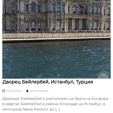
Дворец Бейлербей, Истанбул, Турция
25.01.2022
adminrilaws
Дворецът Бейлербей е разположен на брега на Босфора
в квартал Бейлербей в района Юскюдар на Истанбул, в
непосредствена близост до […]