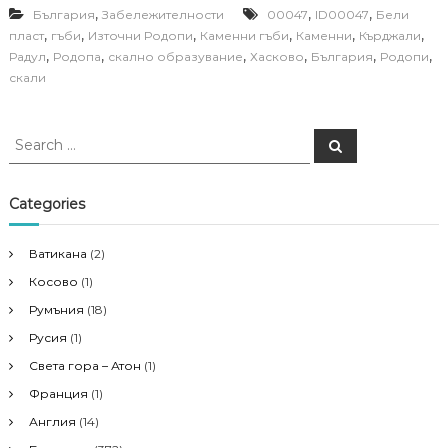
,
,
,
България
Забележителности
00047
ID00047
Бели
,
,
,
,
,
,
пласт
гъби
Източни Родопи
Каменни гъби
Каменни
Кърджали
,
,
,
,
,
,
Радул
Родопа
скално образувание
Хасково
България
Родопи
скали
S
S
e
e
a
a
r
c
r
Categories
h
c
h
Ватикана
(2)
f
Косово
(1)
o
r
Румъния
(18)
:
Русия
(1)
Света гора – Атон
(1)
Франция
(1)
Англия
(14)