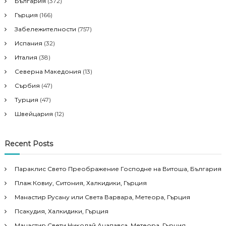
България
(372)
Гърция
(166)
Забележителности
(757)
Испания
(32)
Италия
(38)
Северна Македония
(13)
Сърбия
(47)
Турция
(47)
Швейцария
(12)
Recent Posts
Параклис Свето Преображение Господне на Витоша, България
Плаж Ковиу, Ситония, Халкидики, Гърция
Манастир Русану или Света Варвара, Метеора, Гърция
Псакудия, Халкидики, Гърция
Манастир Свети Николай Анапавса, Метеора, Гърция