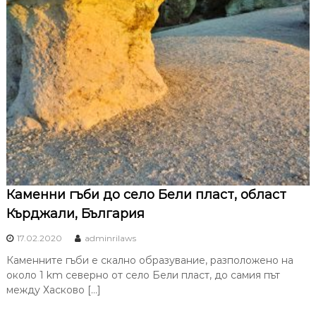
Каменни гъби до село Бели пласт, област
Кърджали, България
17.02.2020
adminrilaws
Каменните гъби е скално образувание, разположено на
около 1 km северно от село Бели пласт, до самия път
между Хасково […]