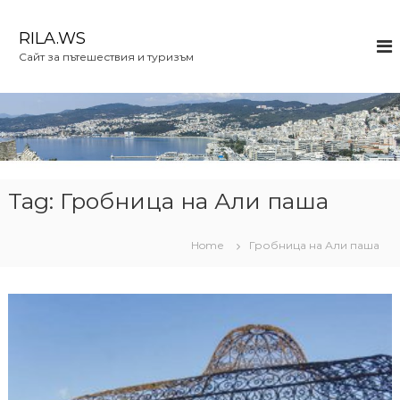
S
k
RILA.WS
i
Сайт за пътешествия и туризъм
p
t
o
c
o
n
t
e
Tag:
Гробница на Али паша
n
t
Home
Гробница на Али паша