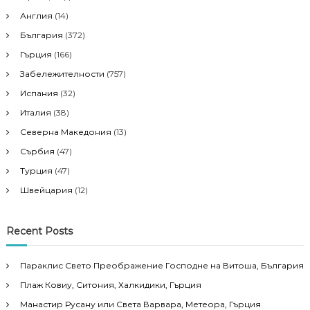
Англия
(14)
България
(372)
Гърция
(166)
Забележителности
(757)
Испания
(32)
Италия
(38)
Северна Македония
(13)
Сърбия
(47)
Турция
(47)
Швейцария
(12)
Recent Posts
Параклис Свето Преображение Господне на Витоша, България
Плаж Ковиу, Ситония, Халкидики, Гърция
Манастир Русану или Света Варвара, Метеора, Гърция