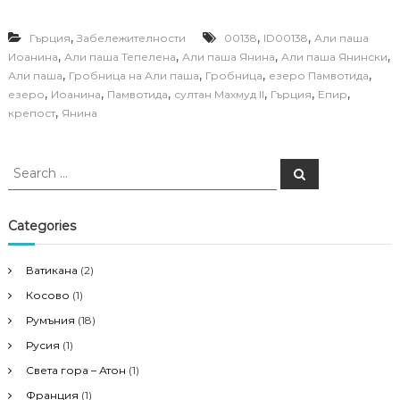
,
,
,
Гърция
Забележителности
00138
ID00138
Али паша
,
,
,
,
Иоанина
Али паша Тепелена
Али паша Янина
Али паша Янински
,
,
,
,
Али паша
Гробница на Али паша
Гробница
езеро Памвотида
,
,
,
,
,
,
езеро
Иоанина
Памвотида
султан Махмуд II
Гърция
Епир
,
крепост
Янина
S
S
e
e
a
a
r
c
r
Categories
h
c
h
Ватикана
(2)
f
Косово
(1)
o
r
Румъния
(18)
:
Русия
(1)
Света гора – Атон
(1)
Франция
(1)