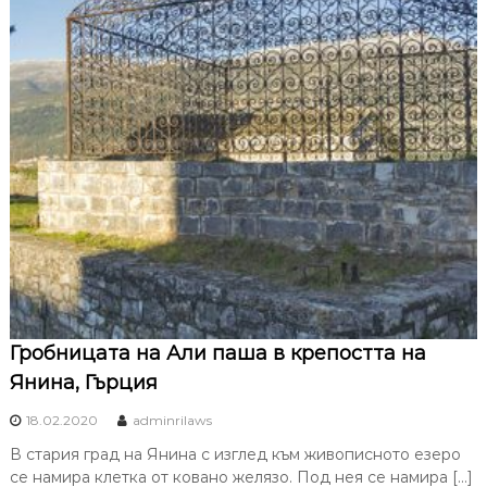
Гробницата на Али паша в крепостта на
Янина, Гърция
18.02.2020
adminrilaws
В стария град на Янина с изглед към живописното езеро
се намира клетка от ковано желязо. Под нея се намира […]