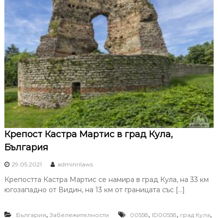
Крепост Кастра Мартис в град Кула,
България
29.05.2021
adminrilaws
Крепостта Кастра Мартис се намира в град Кула, на 33 км
югозападно от Видин, на 13 км от границата със […]
,
,
,
,
България
Забележителности
00558
ID00558
град Кула