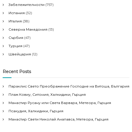
Забележителности
(757)
Испания
(32)
Италия
(38)
Северна Македония
(13)
Сърбия
(47)
Турция
(47)
Швейцария
(12)
Recent Posts
Параклис Свето Преображение Господне на Витоша, България
Плаж Ковиу, Ситония, Халкидики, Гърция
Манастир Русану или Света Варвара, Метеора, Гърция
Псакудия, Халкидики, Гърция
Манастир Свети Николай Анапавса, Метеора, Гърция