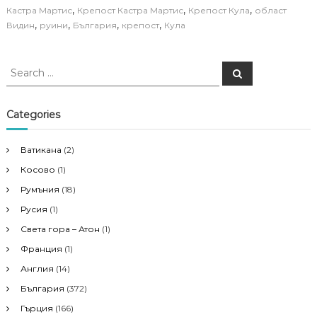
,
,
,
Кастра Мартис
Крепост Кастра Мартис
Крепост Кула
област
,
,
,
,
Видин
руини
България
крепост
Кула
S
S
e
e
a
a
r
c
r
Categories
h
c
h
Ватикана
(2)
f
Косово
(1)
o
r
Румъния
(18)
:
Русия
(1)
Света гора – Атон
(1)
Франция
(1)
Англия
(14)
България
(372)
Гърция
(166)