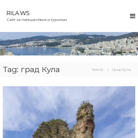
S
k
RILA.WS
i
Сайт за пътешествия и туризъм
p
t
o
c
o
n
t
e
Tag:
град Кула
Home
град Кула
n
t