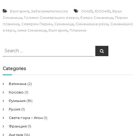
,
,
,
България
Забележителности
00455
ID00455
Връх
,
,
,
Синаница
Голямо Синевръшко езеро
Езеро Синаница
Пирин
,
,
,
,
планина
Северен Пирин
Синаница
Синанишка река
Синанишко
,
,
,
езеро
хижа Синаница
България
Планина
S
S
e
e
a
a
r
c
r
Categories
h
c
h
Ватикана
(2)
f
Косово
(1)
o
r
Румъния
(18)
:
Русия
(1)
Света гора – Атон
(1)
Франция
(1)
Англия
(14)