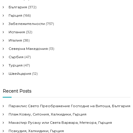
България
(372)
Гърция
(166)
Забележителности
(757)
Испания
(32)
Италия
(38)
Северна Македония
(13)
Сърбия
(47)
Турция
(47)
Швейцария
(12)
Recent Posts
Параклис Свето Преображение Господне на Витоша, България
Плаж Ковиу, Ситония, Халкидики, Гърция
Манастир Русану или Света Варвара, Метеора, Гърция
Псакудия, Халкидики, Гърция