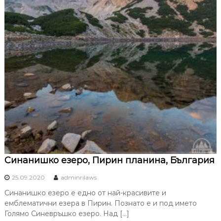
Синанишко езеро, Пирин планина, България
25.09.2020
adminrilaws
Синанишко езеро е едно от най-красивите и
емблематични езера в Пирин. Познато е и под името
Голямо Синевръшко езеро. Над […]