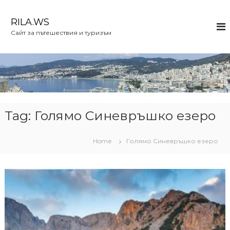
S
k
RILA.WS
i
Сайт за пътешествия и туризъм
p
t
o
c
o
n
t
e
Tag:
Голямо Синевръшко езеро
n
t
Home
Голямо Синевръшко езеро